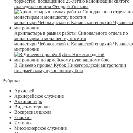
торжество, посвященное 25-летию канонизации святого
праведного воина Феодора Ушакова
Архипастырь в рамках работы Синодального отдела по
монастырям и монашеству посетил
монастыри Чебоксарской и Канашской епархий Чувашск
митрополии
В Дивеево прошёл Кубок Нижегородской митрополии
по армейскому рукопашному бою
Рубрики
Архиерей
Архиерейское служение
Архипастырь
Видео-материалы
Воскресная школа
Епархия
История
Миссионерское служение