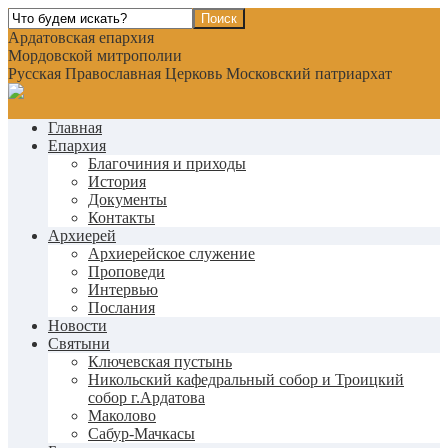
Ардатовская епархия
Мордовской митрополии
Русская Православная Церковь Московский патриархат
Главная
Епархия
Благочиния и приходы
История
Документы
Контакты
Архиерей
Архиерейское служение
Проповеди
Интервью
Послания
Новости
Святыни
Ключевская пустынь
Никольский кафедральный собор и Троицкий
собор г.Ардатова
Маколово
Сабур-Мачкасы