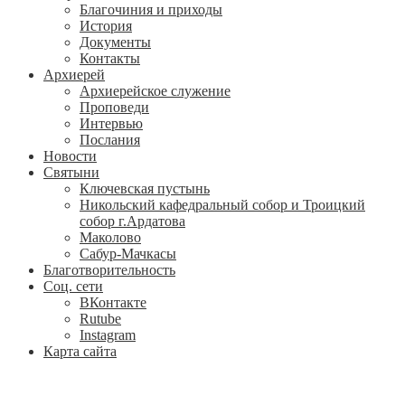
Благочиния и приходы
История
Документы
Контакты
Архиерей
Архиерейское служение
Проповеди
Интервью
Послания
Новости
Святыни
Ключевская пустынь
Никольский кафедральный собор и Троицкий
собор г.Ардатова
Маколово
Сабур-Мачкасы
Благотворительность
Соц. сети
ВКонтакте
Rutube
Instagram
Карта сайта