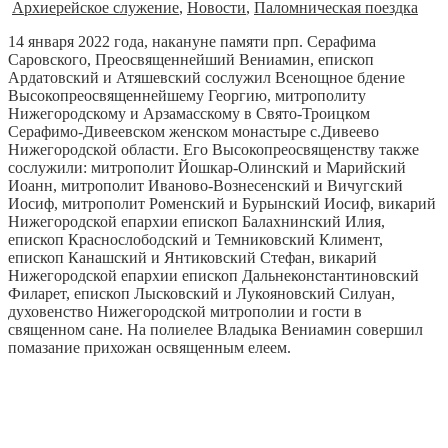
Архиерейское служение
,
Новости
,
Паломническая поездка
14 января 2022 года, накануне памяти прп. Серафима
Саровского, Преосвященнейший Вениамин, епископ
Ардатовский и Атяшевский сослужил Всенощное бдение
Высокопреосвященнейшему Георгию, митрополиту
Нижегородскому и Арзамасскому в Свято-Троицком
Серафимо-Дивеевском женском монастыре с.Дивеево
Нижегородской области. Его Высокопреосвященству также
сослужили: митрополит Йошкар-Олинский и Марийский
Иоанн, митрополит Иваново-Вознесенский и Вичугский
Иосиф, митрополит Роменский и Бурынский Иосиф, викарий
Нижегородской епархии епископ Балахнинский Илия,
епископ Краснослободский и Темниковский Климент,
епископ Канашский и Янтиковский Стефан, викарий
Нижегородской епархии епископ Дальнеконстантиновский
Филарет, епископ Лысковский и Лукояновский Силуан,
духовенство Нижегородской митрополии и гости в
священном сане. На полиелее Владыка Вениамин совершил
помазание прихожан освященным елеем.