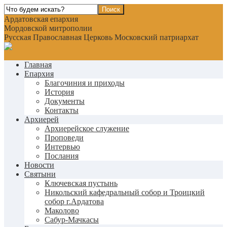
Ардатовская епархия
Мордовской митрополии
Русская Православная Церковь Московский патриархат
Главная
Епархия
Благочиния и приходы
История
Документы
Контакты
Архиерей
Архиерейское служение
Проповеди
Интервью
Послания
Новости
Святыни
Ключевская пустынь
Никольский кафедральный собор и Троицкий
собор г.Ардатова
Маколово
Сабур-Мачкасы