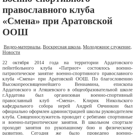
православного клуба
«Смена» при Аратовской
ООШ
Видео-материалы
,
Воскресная школа
,
Молодежное служение
,
Новости
22 октября 2014 года на территории Ардатовского
пейнтбольного клуба «Патриот» состоялось военно-
патриотическое занятие военно-спортивного православного
клуба «Смена» при Аратовской ООШ.
По благословению
Высокопреосвященнейшего Вениамина, епископа
Ардатовского и Атяшевского в общеобразовательной школе
г.Ардатова был организован военно-спортивный
православный клуб «Смена». Клирик Никольского
кафедрального собора иерей Андрей Овчинкин был
официально оформлен администрацией школы руководителем
клуба. Священнослужитель проводит с ребятами спортивные
и военно-патриотические занятия. В школьном спортзале
проходят занятия по рукопашному бою и физическому
развитию. Сегодня же было проведено военно-