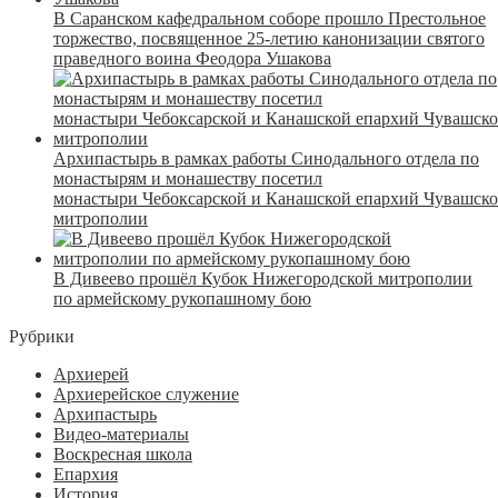
В Саранском кафедральном соборе прошло Престольное
торжество, посвященное 25-летию канонизации святого
праведного воина Феодора Ушакова
Архипастырь в рамках работы Синодального отдела по
монастырям и монашеству посетил
монастыри Чебоксарской и Канашской епархий Чувашск
митрополии
В Дивеево прошёл Кубок Нижегородской митрополии
по армейскому рукопашному бою
Рубрики
Архиерей
Архиерейское служение
Архипастырь
Видео-материалы
Воскресная школа
Епархия
История