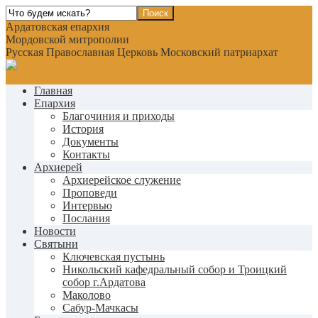
Ардатовская епархия
Мордовской митрополии
Русская Православная Церковь Московский патриархат
Главная
Епархия
Благочиния и приходы
История
Документы
Контакты
Архиерей
Архиерейское служение
Проповеди
Интервью
Послания
Новости
Святыни
Ключевская пустынь
Никольский кафедральный собор и Троицкий
собор г.Ардатова
Маколово
Сабур-Мачкасы