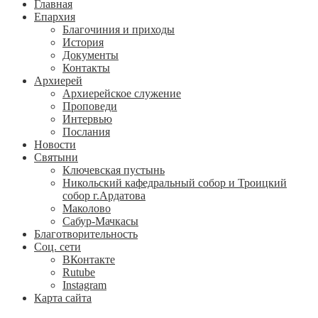
Главная
Епархия
Благочиния и приходы
История
Документы
Контакты
Архиерей
Архиерейское служение
Проповеди
Интервью
Послания
Новости
Святыни
Ключевская пустынь
Никольский кафедральный собор и Троицкий
собор г.Ардатова
Маколово
Сабур-Мачкасы
Благотворительность
Соц. сети
ВКонтакте
Rutube
Instagram
Карта сайта