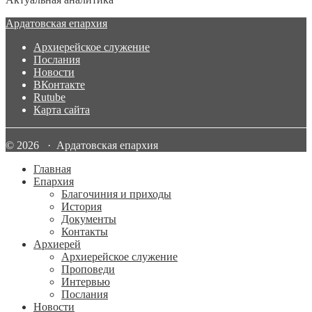
Ардатовская епархия
Архиерейское служение
Послания
Новости
ВКонтакте
Rutube
Карта сайта
© 2026 · Ардатовская епархия
Главная
Епархия
Благочиния и приходы
История
Документы
Контакты
Архиерей
Архиерейское служение
Проповеди
Интервью
Послания
Новости