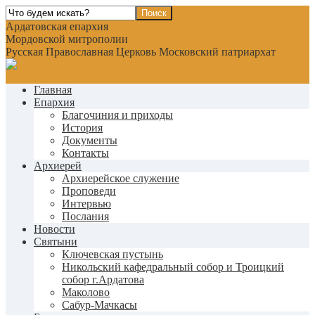
Ардатовская епархия
Мордовской митрополии
Русская Православная Церковь Московский патриархат
Главная
Епархия
Благочиния и приходы
История
Документы
Контакты
Архиерей
Архиерейское служение
Проповеди
Интервью
Послания
Новости
Святыни
Ключевская пустынь
Никольский кафедральный собор и Троицкий
собор г.Ардатова
Маколово
Сабур-Мачкасы