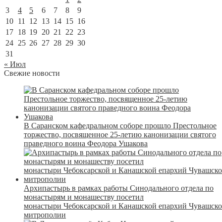
3
4
5
6
7
8
9
10
11
12
13
14
15
16
17
18
19
20
21
22
23
24
25
26
27
28
29
30
31
« Июл
Свежие новости
В Саранском кафедральном соборе прошло Престольное
торжество, посвященное 25-летию канонизации святого
праведного воина Феодора Ушакова
Архипастырь в рамках работы Синодального отдела по
монастырям и монашеству посетил
монастыри Чебоксарской и Канашской епархий Чувашск
митрополии