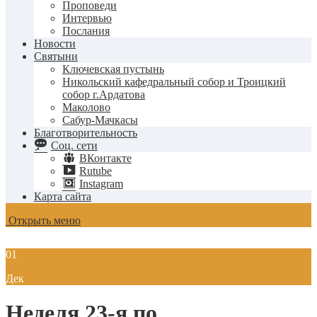
Проповеди
Интервью
Послания
Новости
Святыни
Ключевская пустынь
Никольский кафедральный собор и Троицкий
собор г.Ардатова
Маколово
Сабур-Мачкасы
Благотворительность
Соц. сети
ВКонтакте
Rutube
Instagram
Карта сайта
Открыть меню
01
Дек
Неделя 23-я по