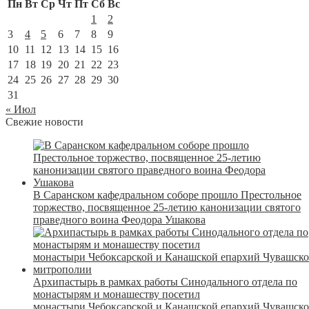
Пн
Вт
Ср
Чт
Пт
Сб
Вс
1
2
3
4
5
6
7
8
9
10
11
12
13
14
15
16
17
18
19
20
21
22
23
24
25
26
27
28
29
30
31
« Июл
Свежие новости
В Саранском кафедральном соборе прошло Престольное
торжество, посвященное 25-летию канонизации святого
праведного воина Феодора Ушакова
Архипастырь в рамках работы Синодального отдела по
монастырям и монашеству посетил
монастыри Чебоксарской и Канашской епархий Чувашск