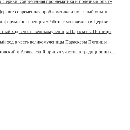
еркви: современная проблематика и полезный опыт»
л форум-конференция «Работа с молодежью в Церкви:...
ый ход в честь великомученицы Параскевы Пятницы
овский и Атяшевский принял участие в традиционных...