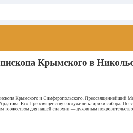
епископа Крымского в Николь
иепископа Крымского и Симферопольского, Преосвященнейший М
.Ардатова. Его Преосвященству сослужили клирики собора. По
шим торжеством для нашей епархии — духовным покровительств