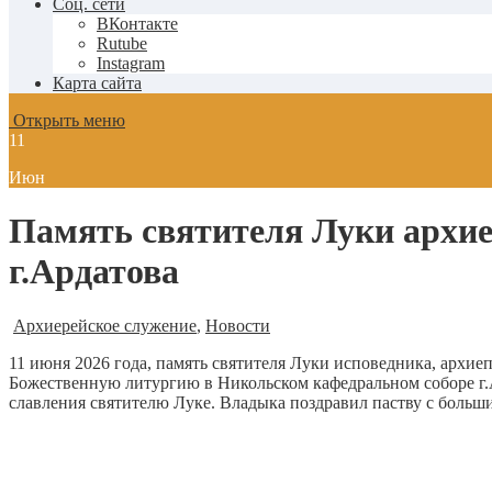
Соц. сети
ВКонтакте
Rutube
Instagram
Карта сайта
Открыть меню
11
Июн
Память святителя Луки архи
г.Ардатова
Архиерейское служение
,
Новости
11 июня 2026 года, память святителя Луки исповедника, арх
Божественную литургию в Никольском кафедральном соборе г
славления святителю Луке. Владыка поздравил паству с боль