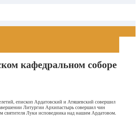
ском кафедральном соборе
елетий, епископ Ардатовский и Атяшевский совершил
 завершении Литургии Архипастырь совершил чин
ом святителя Луки исповедника над нашим Ардатовом.