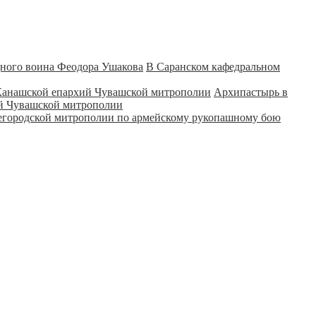
В Саранском кафедральном
Архипастырь в
ий Чувашской митрополии
городской митрополии по армейскому рукопашному бою