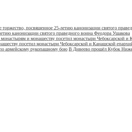
летию канонизации святого праведного воина Феодора Ушакова
онашеству посетил монастыри Чебоксарской и Канашской епарх
В Дивеево прошёл Кубок Ниже