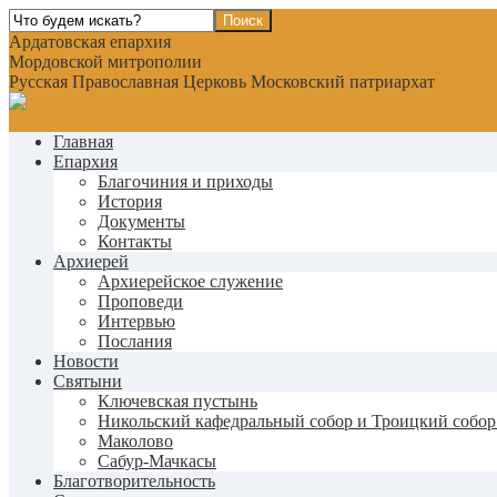
Ардатовская епархия
Мордовской митрополии
Русская Православная Церковь Московский патриархат
Главная
Епархия
Благочиния и приходы
История
Документы
Контакты
Архиерей
Архиерейское служение
Проповеди
Интервью
Послания
Новости
Святыни
Ключевская пустынь
Никольский кафедральный собор и Троицкий собор
Маколово
Сабур-Мачкасы
Благотворительность