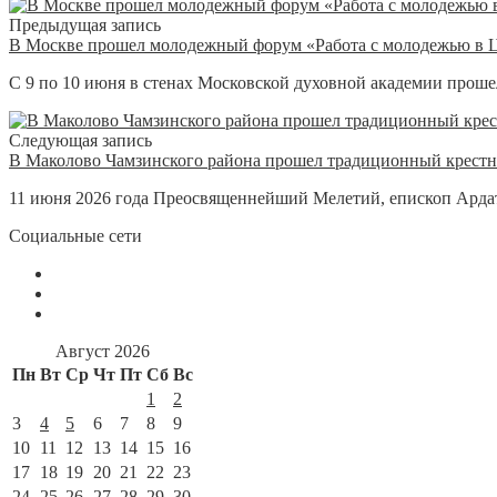
Предыдущая запись
В Москве прошел молодежный форум «Работа с молодежью в Ц
С 9 по 10 июня в стенах Московской духовной академии проше
Следующая запись
В Маколово Чамзинского района прошел традиционный крестн
11 июня 2026 года Преосвященнейший Мелетий, епископ Ардат
Социальные сети
Август 2026
Пн
Вт
Ср
Чт
Пт
Сб
Вс
1
2
3
4
5
6
7
8
9
10
11
12
13
14
15
16
17
18
19
20
21
22
23
24
25
26
27
28
29
30