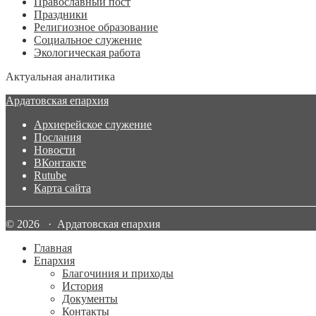
Православный пост
Праздники
Религиозное образование
Социальное служение
Экологическая работа
Актуальная аналитика
Ардатовская епархия
Архиерейское служение
Послания
Новости
ВКонтакте
Rutube
Карта сайта
© 2026 · Ардатовская епархия
Главная
Епархия
Благочиния и приходы
История
Документы
Контакты