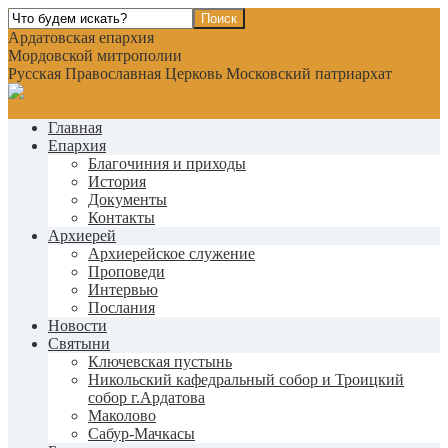
Ардатовская епархия
Мордовской митрополии
Русская Православная Церковь Московский патриархат
Главная
Епархия
Благочиния и приходы
История
Документы
Контакты
Архиерей
Архиерейское служение
Проповеди
Интервью
Послания
Новости
Святыни
Ключевская пустынь
Никольский кафедральный собор и Троицкий
собор г.Ардатова
Маколово
Сабур-Мачкасы