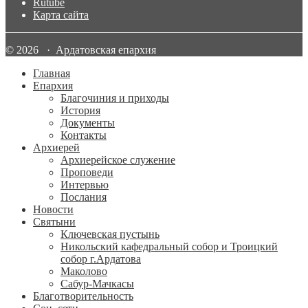
Rutube
Карта сайта
© 2026 · Ардатовская епархия
Главная
Епархия
Благочиния и приходы
История
Документы
Контакты
Архиерей
Архиерейское служение
Проповеди
Интервью
Послания
Новости
Святыни
Ключевская пустынь
Никольский кафедральный собор и Троицкий
собор г.Ардатова
Маколово
Сабур-Мачкасы
Благотворительность