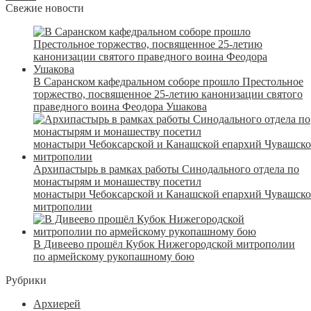
Свежие новости
В Саранском кафедральном соборе прошло Престольное
торжество, посвященное 25-летию канонизации святого
праведного воина Феодора Ушакова
Архипастырь в рамках работы Синодального отдела по
монастырям и монашеству посетил
монастыри Чебоксарской и Канашской епархий Чувашск
митрополии
В Дивеево прошёл Кубок Нижегородской митрополии
по армейскому рукопашному бою
Рубрики
Архиерей