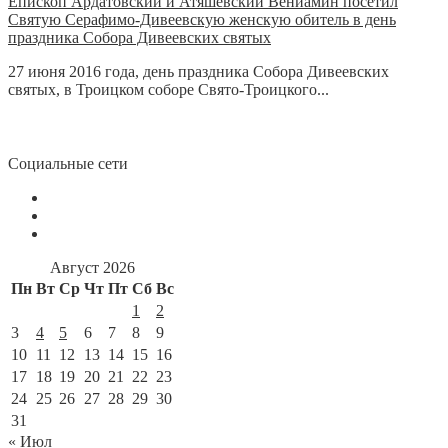
Епископ Ардатовский и Атяшевский Вениамин посетил
Святую Серафимо-Дивеевскую женскую обитель в день
праздника Собора Дивеевских святых
27 июня 2016 года, день праздника Собора Дивеевских
святых, в Троицком соборе Свято-Троицкого...
Социальные сети
Август 2026
Пн
Вт
Ср
Чт
Пт
Сб
Вс
1
2
3
4
5
6
7
8
9
10
11
12
13
14
15
16
17
18
19
20
21
22
23
24
25
26
27
28
29
30
31
« Июл