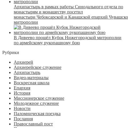
Архипастырь в рамках работы Синодального отдела по
монастырям и монашеству посетил
монастыри Чебоксарской и Канашской епархий Чувашск
митрополии
В Дивеево прошёл Кубок Нижегородской митрополии
по армейскому рукопашному бою
Рубрики
Архиерей
Архиерейское служение
Архипастырь
Видео-материалы
Воскресная школа
Епархия
История
Миссионерское служение
Молодежное служение
Новости
Паломническая поездка
Послания
Православный пост