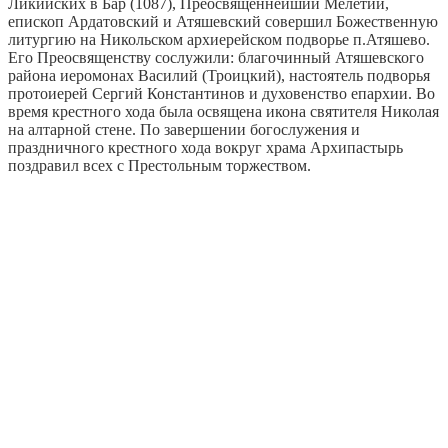
Ликийских в Бар (1087), Преосвященнейший Мелетий,
епископ Ардатовский и Атяшевский совершил Божественную
литургию на Никольском архиерейском подворье п.Атяшево.
Его Преосвященству сослужили: благочинный Атяшевского
района иеромонах Василий (Троицкий), настоятель подворья
протоиерей Сергий Константинов и духовенство епархии. Во
время крестного хода была освящена икона святителя Николая
на алтарной стене. По завершении богослужения и
праздничного крестного хода вокруг храма Архипастырь
поздравил всех с Престольным торжеством.