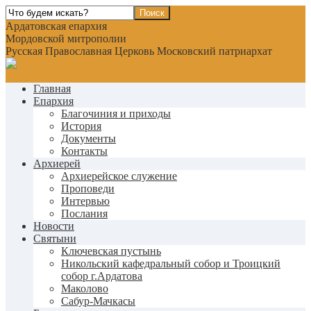
Ардатовская епархия
Мордовской митрополии
Русская Православная Церковь Московский патриархат
Главная
Епархия
Благочиния и приходы
История
Документы
Контакты
Архиерей
Архиерейское служение
Проповеди
Интервью
Послания
Новости
Святыни
Ключевская пустынь
Никольский кафедральный собор и Троицкий
собор г.Ардатова
Маколово
Сабур-Мачкасы