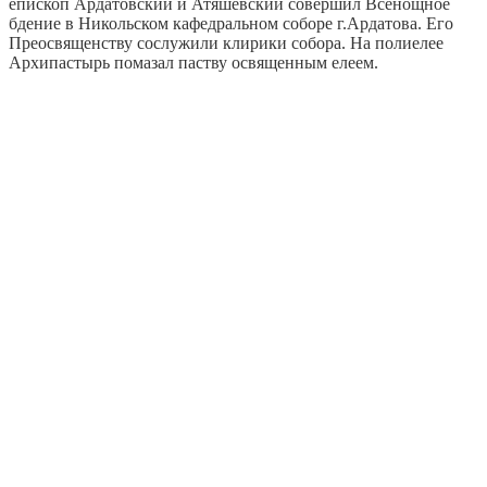
епископ Ардатовский и Атяшевский совершил Всенощное
бдение в Никольском кафедральном соборе г.Ардатова. Его
Преосвященству сослужили клирики собора. На полиелее
Архипастырь помазал паству освященным елеем.