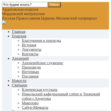
Ардатовская епархия
Мордовской митрополии
Русская Православная Церковь Московский патриархат
Главная
Епархия
Благочиния и приходы
История
Документы
Контакты
Архиерей
Архиерейское служение
Проповеди
Интервью
Послания
Новости
Святыни
Ключевская пустынь
Никольский кафедральный собор и Троицкий
собор г.Ардатова
Маколово
Сабур-Мачкасы