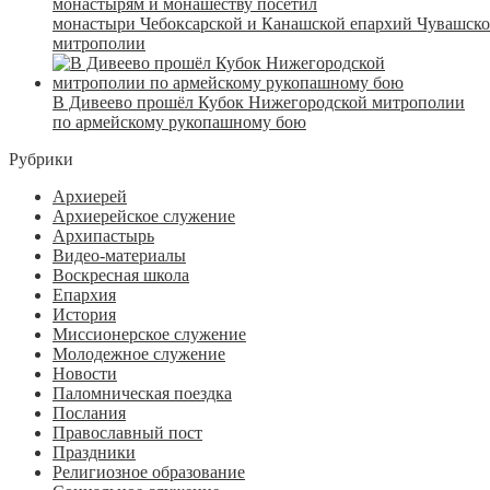
монастырям и монашеству посетил
монастыри Чебоксарской и Канашской епархий Чувашск
митрополии
В Дивеево прошёл Кубок Нижегородской митрополии
по армейскому рукопашному бою
Рубрики
Архиерей
Архиерейское служение
Архипастырь
Видео-материалы
Воскресная школа
Епархия
История
Миссионерское служение
Молодежное служение
Новости
Паломническая поездка
Послания
Православный пост
Праздники
Религиозное образование