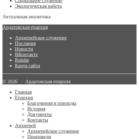
Социальное служение
Экологическая работа
Актуальная аналитика
Ардатовская епархия
Архиерейское служение
Послания
Новости
ВКонтакте
Rutube
Карта сайта
© 2026 · Ардатовская епархия
Главная
Епархия
Благочиния и приходы
История
Документы
Контакты
Архиерей
Архиерейское служение
Проповеди