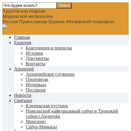
Ардатовская епархия
Мордовской митрополии
Русская Православная Церковь Московский патриархат
Главная
Епархия
Благочиния и приходы
История
Документы
Контакты
Архиерей
Архиерейское служение
Проповеди
Интервью
Послания
Новости
Святыни
Ключевская пустынь
Никольский кафедральный собор и Троицкий
собор г.Ардатова
Маколово
Сабур-Мачкасы