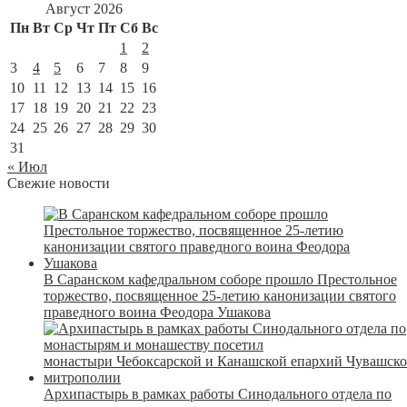
Август 2026
Пн
Вт
Ср
Чт
Пт
Сб
Вс
1
2
3
4
5
6
7
8
9
10
11
12
13
14
15
16
17
18
19
20
21
22
23
24
25
26
27
28
29
30
31
« Июл
Свежие новости
В Саранском кафедральном соборе прошло Престольное
торжество, посвященное 25-летию канонизации святого
праведного воина Феодора Ушакова
Архипастырь в рамках работы Синодального отдела по