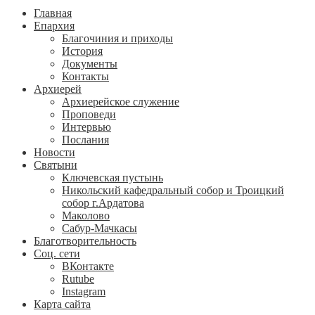
Главная
Епархия
Благочиния и приходы
История
Документы
Контакты
Архиерей
Архиерейское служение
Проповеди
Интервью
Послания
Новости
Святыни
Ключевская пустынь
Никольский кафедральный собор и Троицкий
собор г.Ардатова
Маколово
Сабур-Мачкасы
Благотворительность
Соц. сети
ВКонтакте
Rutube
Instagram
Карта сайта