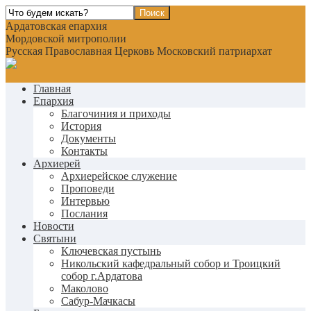
Ардатовская епархия
Мордовской митрополии
Русская Православная Церковь Московский патриархат
Главная
Епархия
Благочиния и приходы
История
Документы
Контакты
Архиерей
Архиерейское служение
Проповеди
Интервью
Послания
Новости
Святыни
Ключевская пустынь
Никольский кафедральный собор и Троицкий
собор г.Ардатова
Маколово
Сабур-Мачкасы