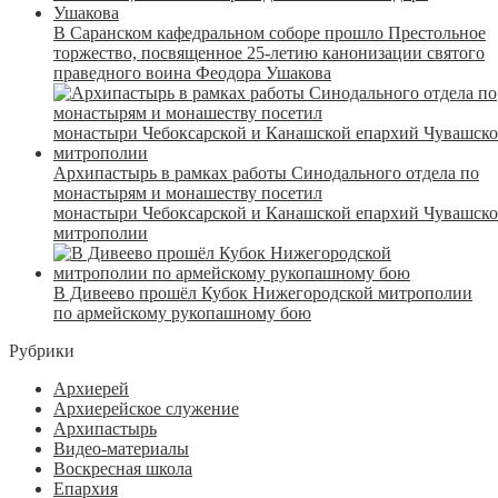
В Саранском кафедральном соборе прошло Престольное
торжество, посвященное 25-летию канонизации святого
праведного воина Феодора Ушакова
Архипастырь в рамках работы Синодального отдела по
монастырям и монашеству посетил
монастыри Чебоксарской и Канашской епархий Чувашск
митрополии
В Дивеево прошёл Кубок Нижегородской митрополии
по армейскому рукопашному бою
Рубрики
Архиерей
Архиерейское служение
Архипастырь
Видео-материалы
Воскресная школа
Епархия