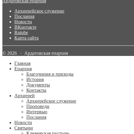
Ардатовская епархия
Архиерейское служение
Послания
Новости
ВКонтакте
Rutube
Карта сайта
© 2026 · Ардатовская епархия
Главная
Епархия
Благочиния и приходы
История
Документы
Контакты
Архиерей
Архиерейское служение
Проповеди
Интервью
Послания
Новости
Святыни
Ключевская пустынь