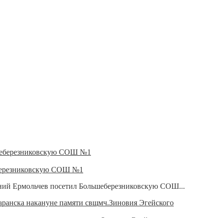
еберезниковскую СОШ №1
ний Ермольчев посетил Большеберезниковскую СОШ...