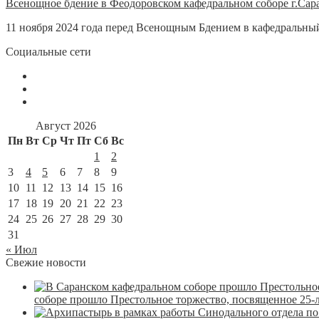
Всенощное бдение в Феодоровском кафедральном соборе г.Сар
11 ноября 2024 года перед Всенощным Бдением в кафедральный
Социальные сети
Август 2026
Пн
Вт
Ср
Чт
Пт
Сб
Вс
1
2
3
4
5
6
7
8
9
10
11
12
13
14
15
16
17
18
19
20
21
22
23
24
25
26
27
28
29
30
31
« Июл
Свежие новости
соборе прошло Престольное торжество, посвященное 25-