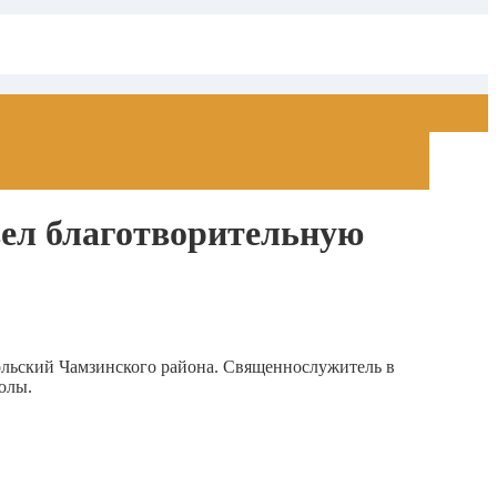
вел благотворительную
ольский Чамзинского района. Священнослужитель в
олы.