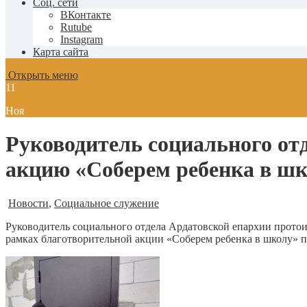
Соц. сети
ВКонтакте
Rutube
Instagram
Карта сайта
Открыть меню
11
Ноя
Руководитель социального от
акцию «Соберем ребенка в ш
Новости
,
Социальное служение
Руководитель социального отдела Ардатовской епархии прото
рамках благотворительной акции «Соберем ребенка в школу» п