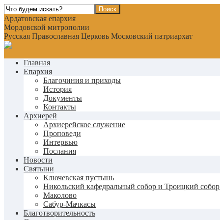
Ардатовская епархия
Мордовской митрополии
Русская Православная Церковь Московский патриархат
Главная
Епархия
Благочиния и приходы
История
Документы
Контакты
Архиерей
Архиерейское служение
Проповеди
Интервью
Послания
Новости
Святыни
Ключевская пустынь
Никольский кафедральный собор и Троицкий собор
Маколово
Сабур-Мачкасы
Благотворительность