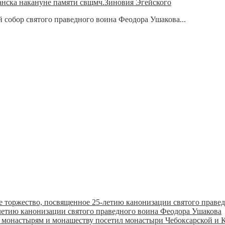
анска накануне памяти свщмч.Зиновия Эгейского
 собор святого праведного воина Феодора Ушакова...
летию канонизации святого праведного воина Феодора Ушакова