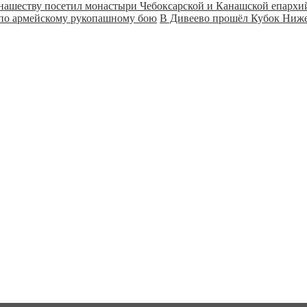
онашеству посетил монастыри Чебоксарской и Канашской епарх
В Дивеево прошёл Кубок Ниже