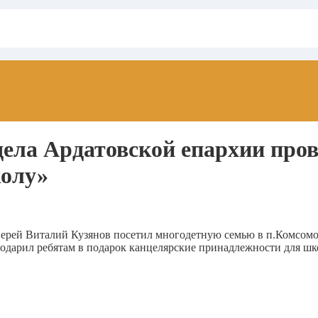
дела Ардатовской епархии про
колу»
иерей Виталий Кузянов посетил многодетную семью в п.Комсом
одарил ребятам в подарок канцелярские принадлежности для шк