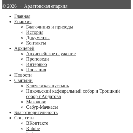
© 2026 · Ардатовская епархия
Главная
Епархия
Благочиния и приходы
История
Документы
Контакты
Архиерей
Архиерейское служение
Проповеди
Интервью
Послания
Новости
Святыни
Ключевская пустынь
Никольский кафедральный собор и Троицкий
собор г.Ардатова
Маколово
Сабур-Мачкасы
Благотворительность
Соц. сети
ВКонтакте
Rutube