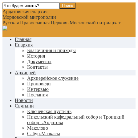
Ардатовская епархия
Мордовской митрополии
Русская Православная Церковь Московский патриархат
Главная
Епархия
Благочиния и приходы
История
Документы
Контакты
Архиерей
Архиерейское служение
Проповеди
Интервью
Послания
Новости
Святыни
Ключевская пустынь
Никольский кафедральный собор и Троицкий
собор г.Ардатова
Маколово
Сабур-Мачкасы