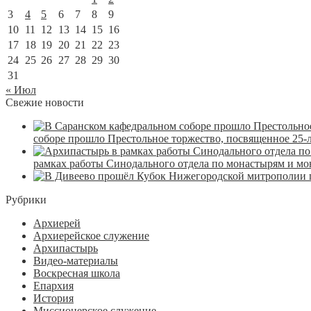
3
4
5
6
7
8
9
10
11
12
13
14
15
16
17
18
19
20
21
22
23
24
25
26
27
28
29
30
31
« Июл
Свежие новости
соборе прошло Престольное торжество, посвященное 25-
рамках работы Синодального отдела по монастырям и м
Рубрики
Архиерей
Архиерейское служение
Архипастырь
Видео-материалы
Воскресная школа
Епархия
История
Миссионерское служение