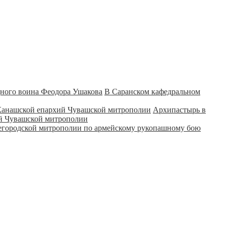
В Саранском кафедральном
Архипастырь в
ий Чувашской митрополии
городской митрополии по армейскому рукопашному бою