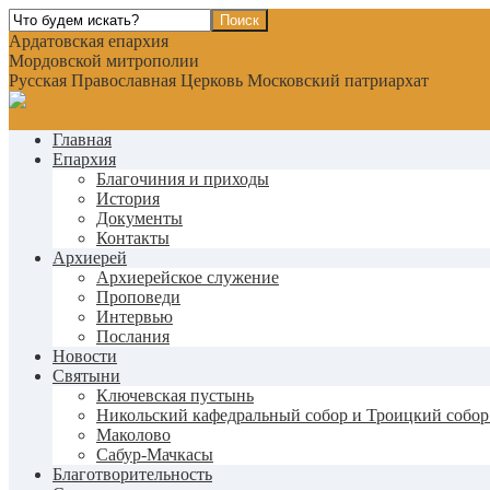
Ардатовская епархия
Мордовской митрополии
Русская Православная Церковь Московский патриархат
Главная
Епархия
Благочиния и приходы
История
Документы
Контакты
Архиерей
Архиерейское служение
Проповеди
Интервью
Послания
Новости
Святыни
Ключевская пустынь
Никольский кафедральный собор и Троицкий собор
Маколово
Сабур-Мачкасы
Благотворительность