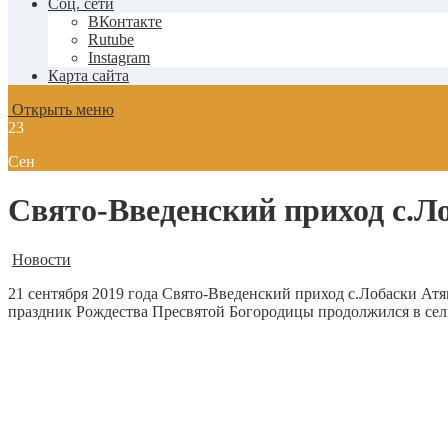
Соц. сети
ВКонтакте
Rutube
Instagram
Карта сайта
Открыть меню
23
Сен
Свято-Введенский приход с.Л
Новости
21 сентября 2019 года Свято-Введенский приход с.Лобаски Атя
праздник Рождества Пресвятой Богородицы продолжился в сел