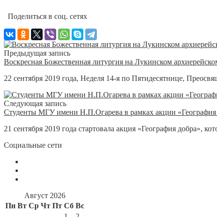
Поделиться в соц. сетях
Предыдущая запись
Воскресная Божественная литургия на Лукинском архиерейском
22 сентября 2019 года, Неделя 14-я по Пятидесятнице, Преос
Следующая запись
Студенты МГУ имени Н.П.Огарева в рамках акции «География 
21 сентября 2019 года стартовала акция «География добра», ко
Социальные сети
Август 2026
Пн
Вт
Ср
Чт
Пт
Сб
Вс
1
2