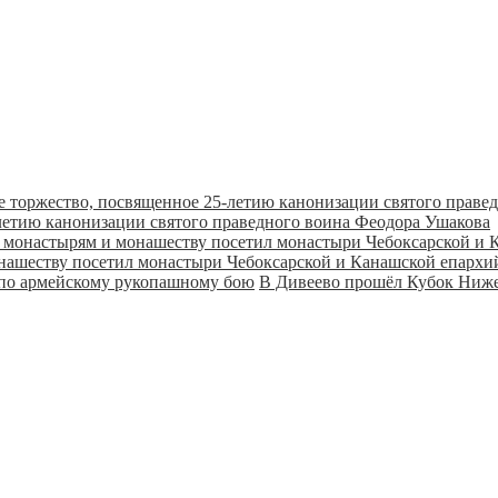
летию канонизации святого праведного воина Феодора Ушакова
онашеству посетил монастыри Чебоксарской и Канашской епарх
В Дивеево прошёл Кубок Ниже