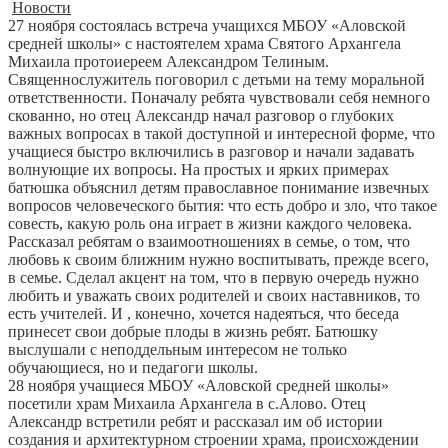
Новости
27 ноября состоялась встреча учащихся МБОУ «Аловской
средней школы» с настоятелем храма Святого Архангела
Михаила протоиереем Александром Телиным.
Священнослужитель поговорил с детьми на тему моральной
ответственности. Поначалу ребята чувствовали себя немного
скованно, но отец Александр начал разговор о глубоких
важных вопросах в такой доступной и интересной форме, что
учащиеся быстро включились в разговор и начали задавать
волнующие их вопросы. На простых и ярких примерах
батюшка объяснил детям православное понимание извечных
вопросов человеческого бытия: что есть добро и зло, что такое
совесть, какую роль она играет в жизни каждого человека.
Рассказал ребятам о взаимоотношениях в семье, о том, что
любовь к своим ближним нужно воспитывать, прежде всего,
в семье. Сделал акцент на том, что в первую очередь нужно
любить и уважать своих родителей и своих наставников, то
есть учителей. И , конечно, хочется надеяться, что беседа
принесет свои добрые плоды в жизнь ребят. Батюшку
выслушали с неподдельным интересом не только
обучающиеся, но и педагоги школы.
28 ноября учащиеся МБОУ «Аловской средней школы»
посетили храм Михаила Архангела в с.Алово. Отец
Александр встретили ребят и рассказал им об истории
создания и архитектурном строении храма, происхождении