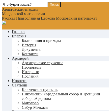
Ардатовская епархия
Мордовской митрополии
Русская Православная Церковь Московский патриархат
Главная
Епархия
Благочиния и приходы
История
Документы
Контакты
Архиерей
Архиерейское служение
Проповеди
Интервью
Послания
Новости
Святыни
Ключевская пустынь
Никольский кафедральный собор и Троицкий
собор г.Ардатова
Маколово
Сабур-Мачкасы