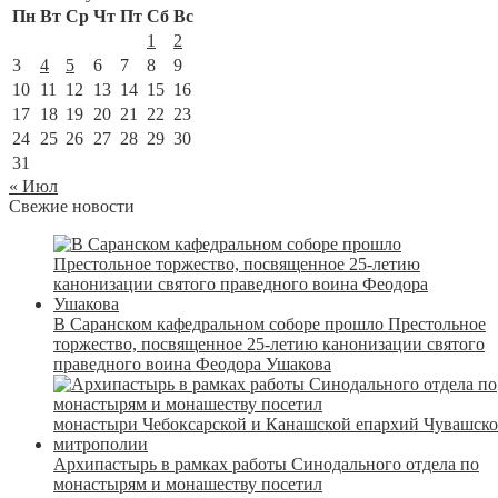
Пн
Вт
Ср
Чт
Пт
Сб
Вс
1
2
3
4
5
6
7
8
9
10
11
12
13
14
15
16
17
18
19
20
21
22
23
24
25
26
27
28
29
30
31
« Июл
Свежие новости
В Саранском кафедральном соборе прошло Престольное
торжество, посвященное 25-летию канонизации святого
праведного воина Феодора Ушакова
Архипастырь в рамках работы Синодального отдела по
монастырям и монашеству посетил