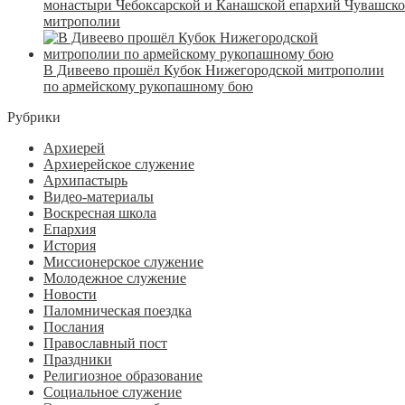
монастыри Чебоксарской и Канашской епархий Чувашск
митрополии
В Дивеево прошёл Кубок Нижегородской митрополии
по армейскому рукопашному бою
Рубрики
Архиерей
Архиерейское служение
Архипастырь
Видео-материалы
Воскресная школа
Епархия
История
Миссионерское служение
Молодежное служение
Новости
Паломническая поездка
Послания
Православный пост
Праздники
Религиозное образование
Социальное служение