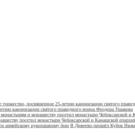
летию канонизации святого праведного воина Феодора Ушакова
онашеству посетил монастыри Чебоксарской и Канашской епарх
В Дивеево прошёл Кубок Ниже