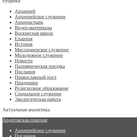
Рубрики
Архиерей
Архиерейское служение
Архипастырь
Видео-материалы
Воскресная школа
Епархия
История
Миссионерское служение
Молодежное служение
Новости
Паломническая поездка
Послания
Православный пост
Праздники
Религиозное образование
Социальное служение
Экологическая работа
Актуальная аналитика
Ардатовская епархия
Архиерейское служение
Послания