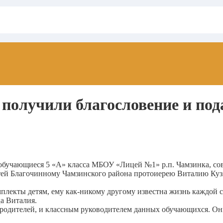
получили благословение и под
» обучающиеся 5 «А» класса МБОУ «Лицей №1» р.п. Чамзинка, с
ей Благочинному Чамзинского района протоиерею Виталию Кузян
мплекты детям, ему как-никому другому известна жизнь каждой с
ца Виталия.
дителей, и классным руководителем данных обучающихся. Они с