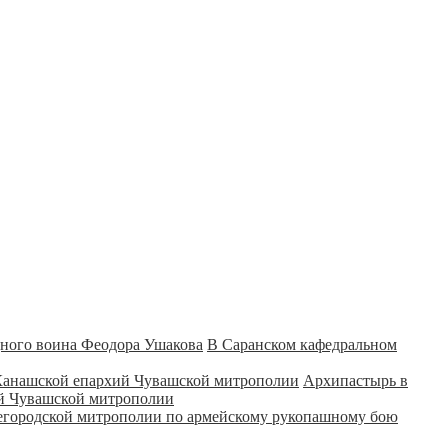
В Саранском кафедральном
Архипастырь в
ий Чувашской митрополии
городской митрополии по армейскому рукопашному бою