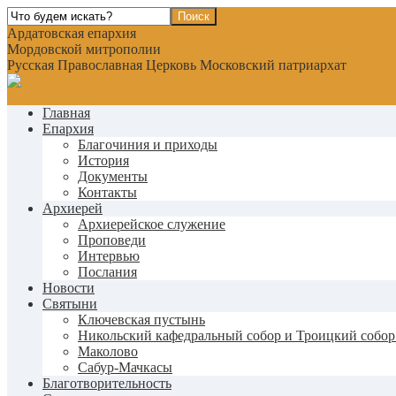
Ардатовская епархия
Мордовской митрополии
Русская Православная Церковь Московский патриархат
Главная
Епархия
Благочиния и приходы
История
Документы
Контакты
Архиерей
Архиерейское служение
Проповеди
Интервью
Послания
Новости
Святыни
Ключевская пустынь
Никольский кафедральный собор и Троицкий собор
Маколово
Сабур-Мачкасы
Благотворительность