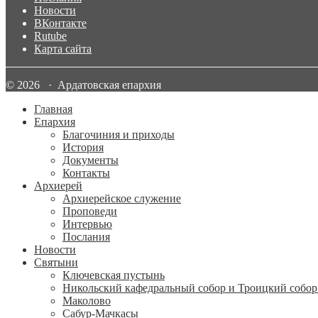
Новости
ВКонтакте
Rutube
Карта сайта
© 2026 · Ардатовская епархия
Главная
Епархия
Благочиния и приходы
История
Документы
Контакты
Архиерей
Архиерейское служение
Проповеди
Интервью
Послания
Новости
Святыни
Ключевская пустынь
Никольский кафедральный собор и Троицкий собор
Маколово
Сабур-Мачкасы