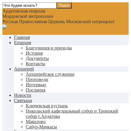
Ардатовская епархия
Мордовской митрополии
Русская Православная Церковь Московский патриархат
Главная
Епархия
Благочиния и приходы
История
Документы
Контакты
Архиерей
Архиерейское служение
Проповеди
Интервью
Послания
Новости
Святыни
Ключевская пустынь
Никольский кафедральный собор и Троицкий
собор г.Ардатова
Маколово
Сабур-Мачкасы