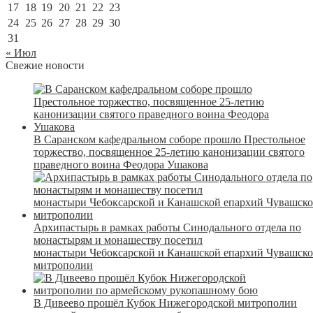
17
18
19
20
21
22
23
24
25
26
27
28
29
30
31
« Июл
Свежие новости
В Саранском кафедральном соборе прошло Престольное
торжество, посвященное 25-летию канонизации святого
праведного воина Феодора Ушакова
Архипастырь в рамках работы Синодального отдела по
монастырям и монашеству посетил
монастыри Чебоксарской и Канашской епархий Чувашск
митрополии
В Дивеево прошёл Кубок Нижегородской митрополии