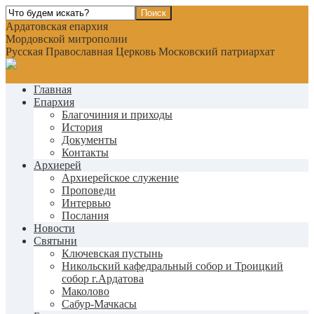
Ардатовская епархия
Мордовской митрополии
Русская Православная Церковь Московский патриархат
Главная
Епархия
Благочиния и приходы
История
Документы
Контакты
Архиерей
Архиерейское служение
Проповеди
Интервью
Послания
Новости
Святыни
Ключевская пустынь
Никольский кафедральный собор и Троицкий
собор г.Ардатова
Маколово
Сабур-Мачкасы