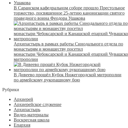
В Саранском кафедральном соборе прошло Престольное
торжество, посвященное 25-летию канонизации святого
праведного воина Феодора Ушакова
Архипастырь в рамках работы Синодального отдела по
монастырям и монашеству посетил
монастыри Чебоксарской и Канашской епархий Чувашск
митрополии
В Дивеево прошёл Кубок Нижегородской митрополии
по армейскому рукопашному бою
Рубрики
Архиерей
Архиерейское служение
Архипастырь
Видео-материалы
Воскресная школа
Епархия