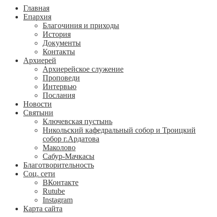
Главная
Епархия
Благочиния и приходы
История
Документы
Контакты
Архиерей
Архиерейское служение
Проповеди
Интервью
Послания
Новости
Святыни
Ключевская пустынь
Никольский кафедральный собор и Троицкий
собор г.Ардатова
Маколово
Сабур-Мачкасы
Благотворительность
Соц. сети
ВКонтакте
Rutube
Instagram
Карта сайта