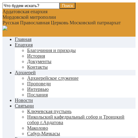
Ардатовская епархия
Мордовской митрополии
Русская Православная Церковь Московский патриархат
Главная
Епархия
Благочиния и приходы
История
Документы
Контакты
Архиерей
Архиерейское служение
Проповеди
Интервью
Послания
Новости
Святыни
Ключевская пустынь
Никольский кафедральный собор и Троицкий
собор г.Ардатова
Маколово
Сабур-Мачкасы