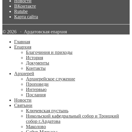
Новости
ВКонтакте
Rutube
Карта сайта
© 2026 · Ардатовская епархия
Главная
Епархия
Благочиния и приходы
История
Документы
Контакты
Архиерей
Архиерейское служение
Проповеди
Интервью
Послания
Новости
Святыни
Ключевская пустынь
Никольский кафедральный собор и Троицкий
собор г.Ардатова
Маколово
Сабур-Мачкасы