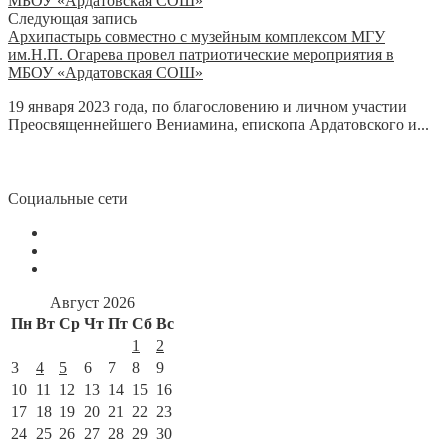
Следующая запись
Архипастырь совместно с музейным комплексом МГУ
им.Н.П. Огарева провел патриотические мероприятия в
МБОУ «Ардатовская СОШ»
19 января 2023 года, по благословению и личном участии
Преосвященнейшего Вениамина, епископа Ардатовского и...
Социальные сети
Август 2026
Пн
Вт
Ср
Чт
Пт
Сб
Вс
1
2
3
4
5
6
7
8
9
10
11
12
13
14
15
16
17
18
19
20
21
22
23
24
25
26
27
28
29
30