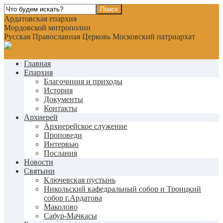
Ардатовская епархия
Мордовской митрополии
Русская Православная Церковь Московский патриархат
Главная
Епархия
Благочиния и приходы
История
Документы
Контакты
Архиерей
Архиерейское служение
Проповеди
Интервью
Послания
Новости
Святыни
Ключевская пустынь
Никольский кафедральный собор и Троицкий
собор г.Ардатова
Маколово
Сабур-Мачкасы