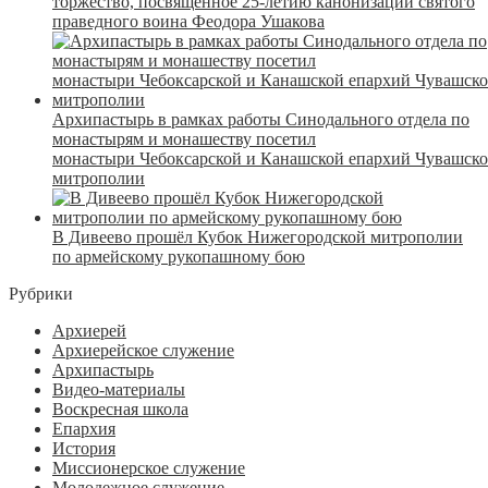
торжество, посвященное 25-летию канонизации святого
праведного воина Феодора Ушакова
Архипастырь в рамках работы Синодального отдела по
монастырям и монашеству посетил
монастыри Чебоксарской и Канашской епархий Чувашск
митрополии
В Дивеево прошёл Кубок Нижегородской митрополии
по армейскому рукопашному бою
Рубрики
Архиерей
Архиерейское служение
Архипастырь
Видео-материалы
Воскресная школа
Епархия
История
Миссионерское служение
Молодежное служение