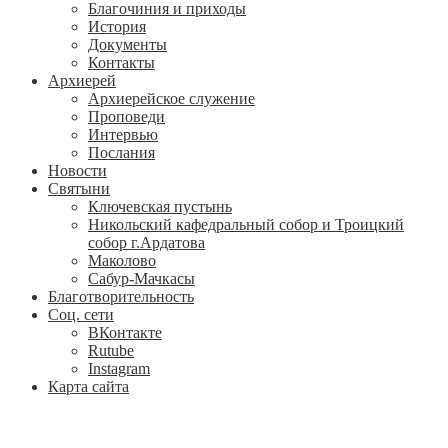
Благочиния и приходы
История
Документы
Контакты
Архиерей
Архиерейское служение
Проповеди
Интервью
Послания
Новости
Святыни
Ключевская пустынь
Никольский кафедральный собор и Троицкий
собор г.Ардатова
Маколово
Сабур-Мачкасы
Благотворительность
Соц. сети
ВКонтакте
Rutube
Instagram
Карта сайта