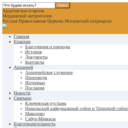
Ардатовская епархия
Мордовской митрополии
Русская Православная Церковь Московский патриархат
Главная
Епархия
Благочиния и приходы
История
Документы
Контакты
Архиерей
Архиерейское служение
Проповеди
Интервью
Послания
Новости
Святыни
Ключевская пустынь
Никольский кафедральный собор и Троицкий собор
Маколово
Сабур-Мачкасы
Благотворительность