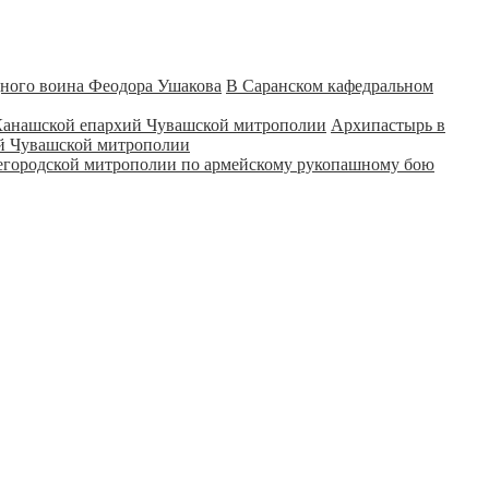
В Саранском кафедральном
Архипастырь в
ий Чувашской митрополии
городской митрополии по армейскому рукопашному бою