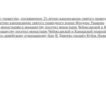
летию канонизации святого праведного воина Феодора Ушакова
онашеству посетил монастыри Чебоксарской и Канашской епарх
В Дивеево прошёл Кубок Ниже