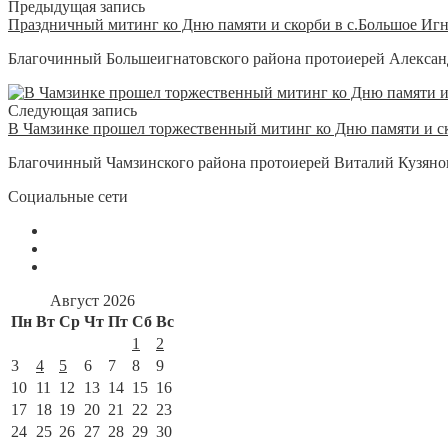
Предыдущая запись
Праздничный митинг ко Дню памяти и скорби в с.Большое Иг
Благочинный Большеигнатовского района протоиерей Александ
Следующая запись
В Чамзинке прошел торжественный митинг ко Дню памяти и с
Благочинный Чамзинского района протоиерей Виталий Кузянов 
Социальные сети
Август 2026
Пн
Вт
Ср
Чт
Пт
Сб
Вс
1
2
3
4
5
6
7
8
9
10
11
12
13
14
15
16
17
18
19
20
21
22
23
24
25
26
27
28
29
30