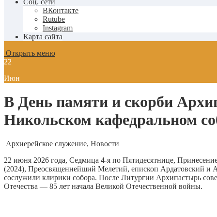
Соц. сети
ВКонтакте
Rutube
Instagram
Карта сайта
Открыть меню
22
Июн
В День памяти и скорби Архи
Никольском кафедральном соб
Архиерейское служение
,
Новости
22 июня 2026 года, Седмица 4-я по Пятидесятнице, Принесен
(2024), Преосвященнейший Мелетий, епископ Ардатовский и 
сослужили клирики собора. После Литургии Архипастырь сове
Отечества — 85 лет начала Великой Отечественной войны.