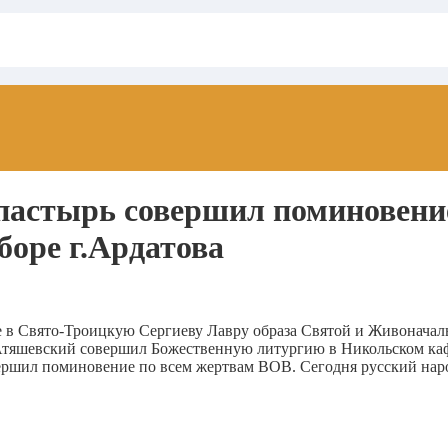
пастырь совершил поминовени
оре г.Ардатова
ие в Свято-Троицкую Сергиеву Лавру образа Святой и Живонача
Атяшевский совершил Божественную литургию в Никольском каф
ршил поминовение по всем жертвам ВОВ. Сегодня русский наро