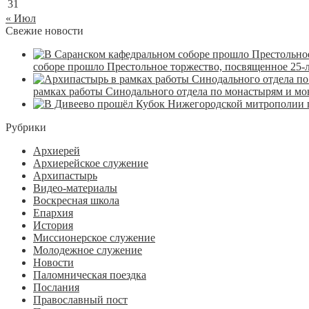
31
« Июл
Свежие новости
соборе прошло Престольное торжество, посвященное 25-
рамках работы Синодального отдела по монастырям и м
Рубрики
Архиерей
Архиерейское служение
Архипастырь
Видео-материалы
Воскресная школа
Епархия
История
Миссионерское служение
Молодежное служение
Новости
Паломническая поездка
Послания
Православный пост