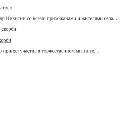
натово
р Никитин со всеми прихожанами и жителями села...
корби
принял участие в торжественном митинге,...