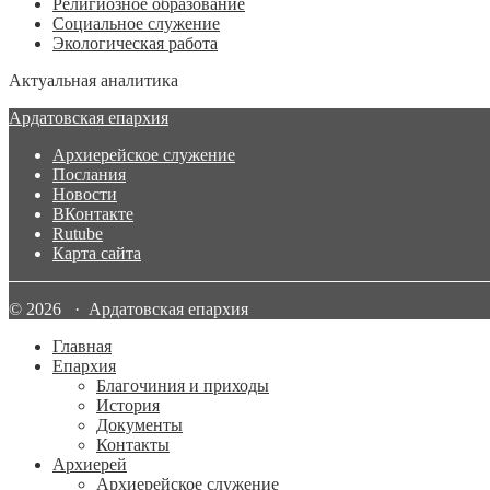
Религиозное образование
Социальное служение
Экологическая работа
Актуальная аналитика
Ардатовская епархия
Архиерейское служение
Послания
Новости
ВКонтакте
Rutube
Карта сайта
© 2026 · Ардатовская епархия
Главная
Епархия
Благочиния и приходы
История
Документы
Контакты
Архиерей
Архиерейское служение