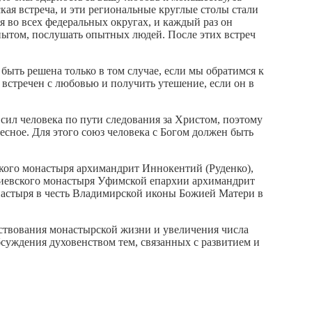
ая встреча, и эти региональные круглые столы стали
 во всех федеральных округах, и каждый раз он
опытом, послушать опытных людей. После этих встреч
быть решена только в том случае, если мы обратимся к
встречен с любовью и получить утешение, если он в
ил человека по пути следования за Христом, поэтому
есное. Для этого союз человека с Богом должен быть
кого монастыря архимандрит Иннокентий (Руденко),
ргиевского монастыря Уфимской епархии архимандрит
настыря в честь Владимирской иконы Божией Матери в
нствования монастырской жизни и увеличения числа
уждения духовенством тем, связанных с развитием и