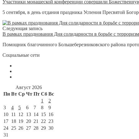
Участники монашеской конференции совершили Божественную
5 сентября, в день отдания праздника Успения Пресвятой Бог
Следующая запись
В рамках празднования Дня солидарности в борьбе с террор
Помощник благочинного Большеберезниковского района протои
Социальные сети
Август 2026
Пн
Вт
Ср
Чт
Пт
Сб
Вс
1
2
3
4
5
6
7
8
9
10
11
12
13
14
15
16
17
18
19
20
21
22
23
24
25
26
27
28
29
30
31