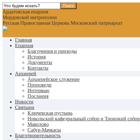
Ардатовская епархия
Мордовской митрополии
Русская Православная Церковь Московский патриархат
Главная
Епархия
Благочиния и приходы
История
Документы
Контакты
Архиерей
Архиерейское служение
Проповеди
Интервью
Послания
Новости
Святыни
Ключевская пустынь
Никольский кафедральный собор и Троицкий собор
Маколово
Сабур-Мачкасы
Благотворительность