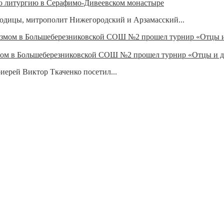
 литургию в Серафимо-Дивеевском монастыре
ородицы, митрополит Нижегородский и Арзамасский...
измом в Большеберезниковской СОШ №2 прошел турнир «Отцы и 
ерей Виктор Ткаченко посетил...