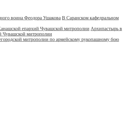
В Саранском кафедральном
Архипастырь в
ий Чувашской митрополии
городской митрополии по армейскому рукопашному бою