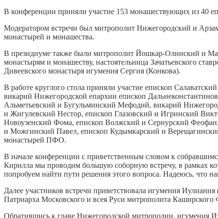
В конференции приняли участие 153 монашествующих из 40 е
Модератором встречи был митрополит Нижегородский и Арзам
монастырей и монашества.
В президиуме также были митрополит Йошкар-Олинский и Мар
монастырям и монашеству, настоятельница Зачатьевского ста
Дивеевского монастыря игумения Сергия (Конкова).
В работе круглого стола приняли участие епископ Салаватск
викарий Нижегородской епархии епископ Дальнеконстантинов
Альметьевский и Бугульминский Мефодий, викарий Нижегород
и Жигулевский Нестор, епископ Глазовский и Игринский Вик
Новоузенский Фома, епископ Волжский и Сернурский Феофан,
и Можгинский Павел, епископ Кудымкарский и Верещагинский
монастырей ПФО.
В начале конференции с приветственным словом к собравшимс
Кирилла мы проводим большую соборную встречу, в рамках ко
попробуем найти пути решения этого вопроса. Надеюсь, что на
Далее участников встречи приветствовала игумения Иулиания 
Патриарха Московского и всея Руси митрополита Каширского 
Обратившись к главе Нижегородской митрополии, игумения Иул