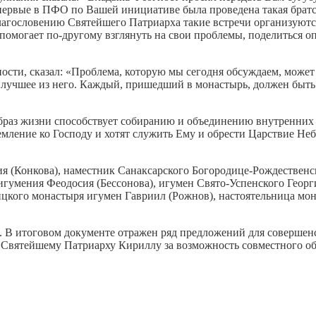
первые в ПФО по Вашей инициативе была проведена такая братск
лагословению Святейшего Патриарха такие встречи организуются
е помогает по-другому взглянуть на свои проблемы, поделиться 
ости, сказал: «Проблема, которую мы сегодня обсуждаем, может 
лучшее из него. Каждый, пришедший в монастырь, должен быть 
раз жизни способствует собиранию и объединению внутренних с
емление ко Господу и хотят служить Ему и обрести Царствие Неб
я (Конкова), наместник Санаксарского Богородице-Рождественс
 игумения Феодосия (Бессонова), игумен Свято-Успенского Гео
ицкого монастыря игумен Гавриил (Рожнов), настоятельница мо
я. В итоговом документе отражен ряд предложений для соверше
Святейшему Патриарху Кириллу за возможность совместного обс