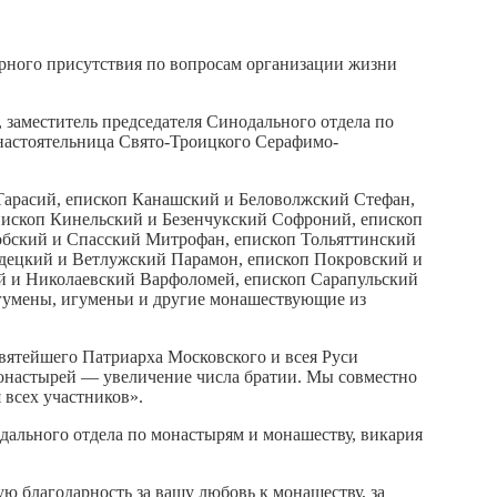
ного присутствия по вопросам организации жизни
аместитель председателя Синодального отдела по
 настоятельница Свято-Троицкого Серафимо-
 Тарасий, епископ Канашский и Беловолжский Стефан,
пископ Кинельский и Безенчукский Софроний, епископ
бский и Спасский Митрофан, епископ Тольяттинский
одецкий и Ветлужский Парамон, епископ Покровский и
й и Николаевский Варфоломей, епископ Сарапульский
гумены, игуменьи и другие монашествующие из
вятейшего Патриарха Московского и всея Руси
онастырей — увеличение числа братии. Мы совместно
 всех участников».
одального отдела по монастырям и монашеству, викария
ю благодарность за вашу любовь к монашеству, за