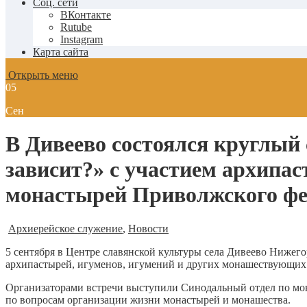
Соц. сети
ВКонтакте
Rutube
Instagram
Карта сайта
Открыть меню
05
Сен
В Дивеево состоялся круглый 
зависит?» с участием архипа
монастырей Приволжского фе
Архиерейское служение
,
Новости
5 сентября в Центре славянской культуры села Дивеево Нижего
архипастырей, игуменов, игумений и других монашествующих 
Организаторами встречи выступили Синодальный отдел по мо
по вопросам организации жизни монастырей и монашества.