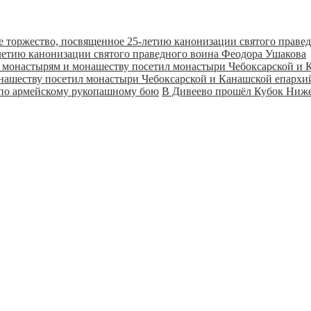
летию канонизации святого праведного воина Феодора Ушакова
онашеству посетил монастыри Чебоксарской и Канашской епарх
В Дивеево прошёл Кубок Ниже