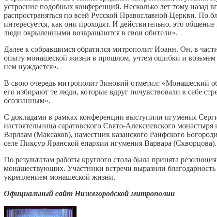
устроение подобных конференций. Несколько лет тому назад в
распространяться по всей Русской Православной Церкви. По б
интересуется, как они проходят. И действительно, это общени
люди окрыленными возвращаются в свои обители».
Далее к собравшимся обратился митрополит Иоанн. Он, в частн
опыту монашеской жизни в прошлом, учтем ошибки и возьмем 
нем нуждается».
В свою очередь митрополит Зиновий отметил: «Монашеский об
его избирают те люди, которые вдруг почувствовали в себе стр
осознанным».
С докладами в рамках конференции выступили игумения Серги
настоятельница саратовского Свято-Алексиевского монастыря
Варлаам (Максаков), наместник казанского Раифского Богород
селе Пиксур Яранской епархии игумения Варвара (Скворцова).
По результатам работы круглого стола была принята резолюци
монашествующих. Участники встречи выразили благодарность 
укреплением монашеской жизни.
Официальный сайт Нижегородской митрополии