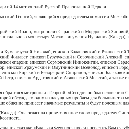
пархий 14 митрополий Русской Православной Церкви.
асский Георгий, являющийся председателем комиссии Межсобор
ийский Иоанн, митрополит Саранский и Мордовский Зиновий, з
вропигиального монастыря Москвы игумения Иулиания (Каледа),
ий и Кумертауский Николай, епископ Балашовский и Ртищевский
ский Филарет, епископ Бузулукский и Сорочинский Алексий, е
ской епархии епископ Сормовский Иннокентий, епископ Сердо
тор, епископ Уржумский и Омутнинский Всеволод, епископ Гор
 епископ Бирский и Белорецкий Спиридон, епископ Балаковски
 Петр, епископ Ардатовский и Атяшевский Мелетий, а также и
я обратился митрополит Георгий: «Сегодня по благословению С
торой обсуждаем одну из насущных проблем для большинства м
ше общение принесет значимые результаты и будут полезным для
(Каледа). Она огласила приветственное слово председателя Син
Феогноста.
иания сказала: «Владыка Феогност просил передать Вам сугубу