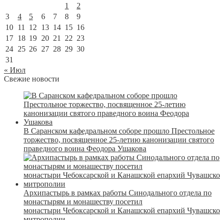
1
2
3
4
5
6
7
8
9
10
11
12
13
14
15
16
17
18
19
20
21
22
23
24
25
26
27
28
29
30
31
« Июл
Свежие новости
В Саранском кафедральном соборе прошло Престольное
торжество, посвященное 25-летию канонизации святого
праведного воина Феодора Ушакова
Архипастырь в рамках работы Синодального отдела по
монастырям и монашеству посетил
монастыри Чебоксарской и Канашской епархий Чувашск
митрополии