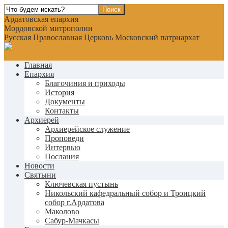
Ардатовская епархия
Мордовской митрополии
Русская Православная Церковь Московский патриархат
Главная
Епархия
Благочиния и приходы
История
Документы
Контакты
Архиерей
Архиерейское служение
Проповеди
Интервью
Послания
Новости
Святыни
Ключевская пустынь
Никольский кафедральный собор и Троицкий
собор г.Ардатова
Маколово
Сабур-Мачкасы