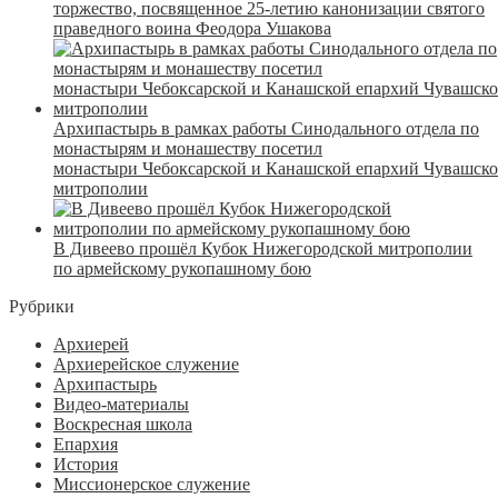
торжество, посвященное 25-летию канонизации святого
праведного воина Феодора Ушакова
Архипастырь в рамках работы Синодального отдела по
монастырям и монашеству посетил
монастыри Чебоксарской и Канашской епархий Чувашск
митрополии
В Дивеево прошёл Кубок Нижегородской митрополии
по армейскому рукопашному бою
Рубрики
Архиерей
Архиерейское служение
Архипастырь
Видео-материалы
Воскресная школа
Епархия
История
Миссионерское служение