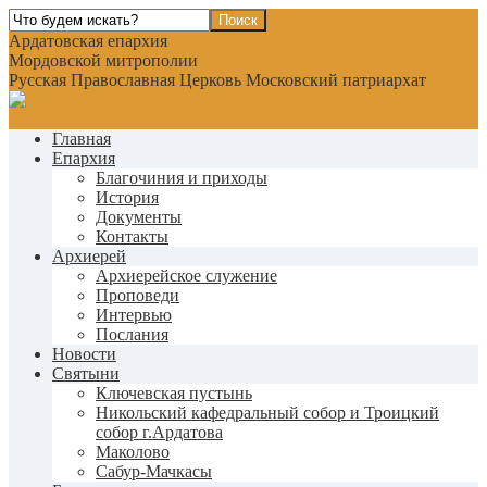
Ардатовская епархия
Мордовской митрополии
Русская Православная Церковь Московский патриархат
Главная
Епархия
Благочиния и приходы
История
Документы
Контакты
Архиерей
Архиерейское служение
Проповеди
Интервью
Послания
Новости
Святыни
Ключевская пустынь
Никольский кафедральный собор и Троицкий
собор г.Ардатова
Маколово
Сабур-Мачкасы