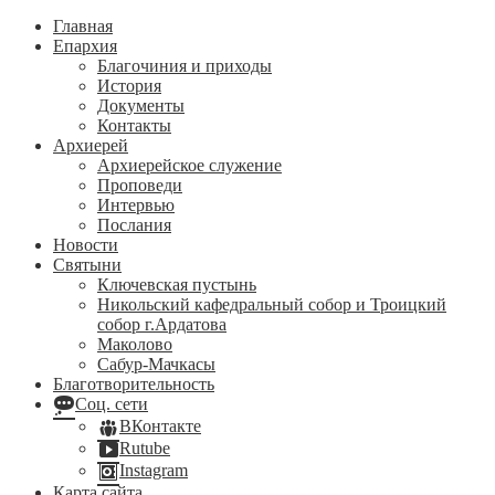
Главная
Епархия
Благочиния и приходы
История
Документы
Контакты
Архиерей
Архиерейское служение
Проповеди
Интервью
Послания
Новости
Святыни
Ключевская пустынь
Никольский кафедральный собор и Троицкий
собор г.Ардатова
Маколово
Сабур-Мачкасы
Благотворительность
Соц. сети
ВКонтакте
Rutube
Instagram
Карта сайта