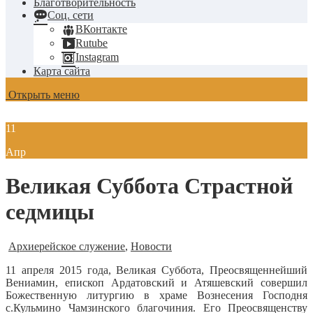
Благотворительность
Соц. сети
ВКонтакте
Rutube
Instagram
Карта сайта
Открыть меню
11
Апр
Великая Суббота Страстной
седмицы
Архиерейское служение
,
Новости
11 апреля 2015 года, Великая Суббота, Преосвященнейший
Вениамин, епископ Ардатовский и Атяшевский совершил
Божественную литургию в храме Вознесения Господня
с.Кульмино Чамзинского благочиния.
Его Преосвященству