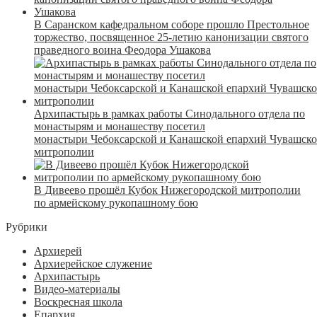
В Саранском кафедральном соборе прошло Престольное
торжество, посвященное 25-летию канонизации святого
праведного воина Феодора Ушакова
Архипастырь в рамках работы Синодального отдела по
монастырям и монашеству посетил
монастыри Чебоксарской и Канашской епархий Чувашск
митрополии
В Дивеево прошёл Кубок Нижегородской митрополии
по армейскому рукопашному бою
Рубрики
Архиерей
Архиерейское служение
Архипастырь
Видео-материалы
Воскресная школа
Епархия