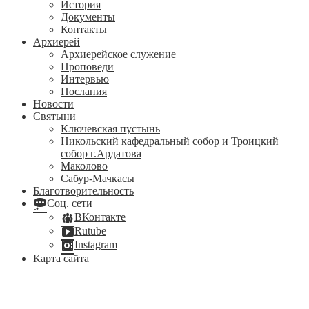
История
Документы
Контакты
Архиерей
Архиерейское служение
Проповеди
Интервью
Послания
Новости
Святыни
Ключевская пустынь
Никольский кафедральный собор и Троицкий
собор г.Ардатова
Маколово
Сабур-Мачкасы
Благотворительность
Соц. сети
ВКонтакте
Rutube
Instagram
Карта сайта