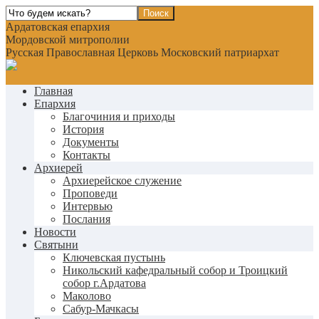
Ардатовская епархия
Мордовской митрополии
Русская Православная Церковь Московский патриархат
Главная
Епархия
Благочиния и приходы
История
Документы
Контакты
Архиерей
Архиерейское служение
Проповеди
Интервью
Послания
Новости
Святыни
Ключевская пустынь
Никольский кафедральный собор и Троицкий
собор г.Ардатова
Маколово
Сабур-Мачкасы