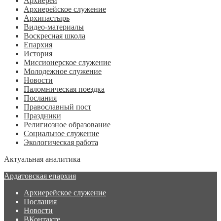
Архиерей
Архиерейское служение
Архипастырь
Видео-материалы
Воскресная школа
Епархия
История
Миссионерское служение
Молодежное служение
Новости
Паломническая поездка
Послания
Православный пост
Праздники
Религиозное образование
Социальное служение
Экологическая работа
Актуальная аналитика
Ардатовская епархия
Архиерейское служение
Послания
Новости
ВКонтакте