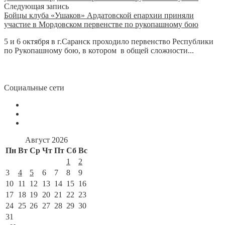
Следующая запись
Бойцы клуба «Ушаков» Ардатовской епархии приняли
участие в Мордовском первенстве по рукопашному бою
5 и 6 октября в г.Саранск проходило первенство Республики
по Рукопашному бою, в котором в общей сложности...
Социальные сети
Август 2026
Пн
Вт
Ср
Чт
Пт
Сб
Вс
1
2
3
4
5
6
7
8
9
10
11
12
13
14
15
16
17
18
19
20
21
22
23
24
25
26
27
28
29
30
31