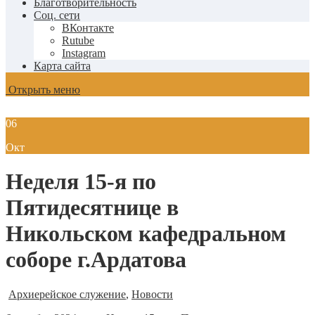
Благотворительность
Соц. сети
ВКонтакте
Rutube
Instagram
Карта сайта
Открыть меню
06
Окт
Неделя 15-я по
Пятидесятнице в
Никольском кафедральном
соборе г.Ардатова
Архиерейское служение
,
Новости