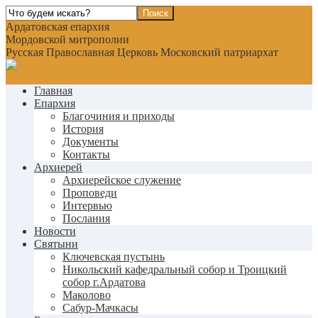
Ардатовская епархия
Мордовской митрополии
Русская Православная Церковь Московский патриархат
Главная
Епархия
Благочиния и приходы
История
Документы
Контакты
Архиерей
Архиерейское служение
Проповеди
Интервью
Послания
Новости
Святыни
Ключевская пустынь
Никольский кафедральный собор и Троицкий
собор г.Ардатова
Маколово
Сабур-Мачкасы