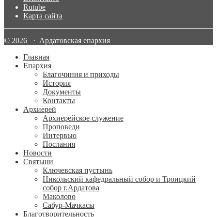
Rutube
Карта сайта
© 2026 · Ардатовская епархия
Главная
Епархия
Благочиния и приходы
История
Документы
Контакты
Архиерей
Архиерейское служение
Проповеди
Интервью
Послания
Новости
Святыни
Ключевская пустынь
Никольский кафедральный собор и Троицкий
собор г.Ардатова
Маколово
Сабур-Мачкасы
Благотворительность