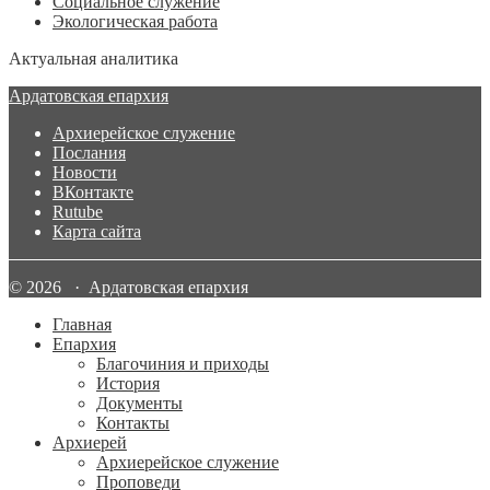
Социальное служение
Экологическая работа
Актуальная аналитика
Ардатовская епархия
Архиерейское служение
Послания
Новости
ВКонтакте
Rutube
Карта сайта
© 2026 · Ардатовская епархия
Главная
Епархия
Благочиния и приходы
История
Документы
Контакты
Архиерей
Архиерейское служение
Проповеди