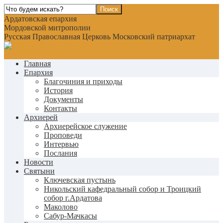
Ардатовская епархия
Мордовской митрополии
Русская Православная Церковь Московский патриархат
Главная
Епархия
Благочиния и приходы
История
Документы
Контакты
Архиерей
Архиерейское служение
Проповеди
Интервью
Послания
Новости
Святыни
Ключевская пустынь
Никольский кафедральный собор и Троицкий
собор г.Ардатова
Маколово
Сабур-Мачкасы