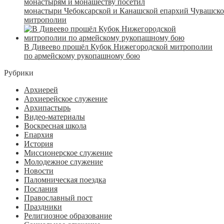
монастырям и монашеству посетил
монастыри Чебоксарской и Канашской епархий Чувашск
митрополии
В Дивеево прошёл Кубок Нижегородской митрополии
по армейскому рукопашному бою
Рубрики
Архиерей
Архиерейское служение
Архипастырь
Видео-материалы
Воскресная школа
Епархия
История
Миссионерское служение
Молодежное служение
Новости
Паломническая поездка
Послания
Православный пост
Праздники
Религиозное образование