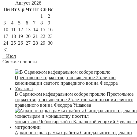
Август 2026
Пн
Вт
Ср
Чт
Пт
Сб
Вс
1
2
3
4
5
6
7
8
9
10
11
12
13
14
15
16
17
18
19
20
21
22
23
24
25
26
27
28
29
30
31
« Июл
Свежие новости
В Саранском кафедральном соборе прошло Престольное
торжество, посвященное 25-летию канонизации святого
праведного воина Феодора Ушакова
Архипастырь в рамках работы Синодального отдела по