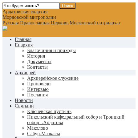
Ардатовская епархия
Мордовской митрополии
Русская Православная Церковь Московский патриархат
Главная
Епархия
Благочиния и приходы
История
Документы
Контакты
Архиерей
Архиерейское служение
Проповеди
Интервью
Послания
Новости
Святыни
Ключевская пустынь
Никольский кафедральный собор и Троицкий
собор г.Ардатова
Маколово
Сабур-Мачкасы