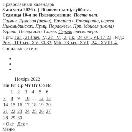
Православный календарь
8 августа 2026 г. ( 26 июля ст.ст.), суббота.
Седмица 10-я по Пятидесятнице.
Поста нет.
Сщмчч.
Ермолая
(
икона
),
Ермиппа
и
Ермократа
, иереев
Никомидийских. Прмц.
Параскевы
. Прп.
Моисея
(
икона
)
Угрина, Печерского. Сщмч.
Сергия
пресвитера.
Прп.:
Гал., 213 зач., V, 22 - VI, 2.
Лк., 24 зач., VI, 17-23
. Ряд.:
Рим., 119 зач., XV, 30-33.
Мф., 73 зач., XVII, 24 - XVIII, 4.
Социальные сети
Ноябрь 2022
Пн
Вт
Ср
Чт
Пт
Сб
Вс
1
2
3
4
5
6
7
8
9
10
11
12
13
14
15
16
17
18
19
20
21
22
23
24
25
26
27
28
29
30
« Окт
Дек »
Меню