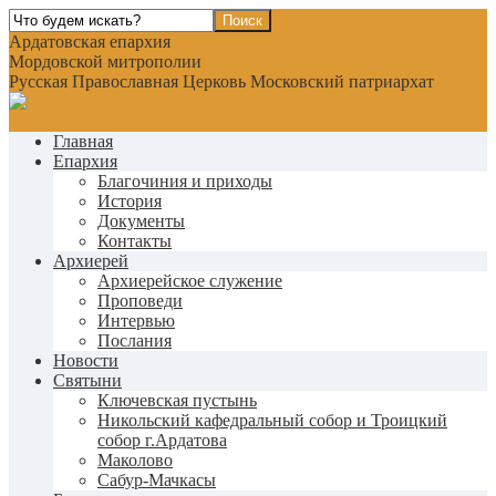
Ардатовская епархия
Мордовской митрополии
Русская Православная Церковь Московский патриархат
Главная
Епархия
Благочиния и приходы
История
Документы
Контакты
Архиерей
Архиерейское служение
Проповеди
Интервью
Послания
Новости
Святыни
Ключевская пустынь
Никольский кафедральный собор и Троицкий
собор г.Ардатова
Маколово
Сабур-Мачкасы