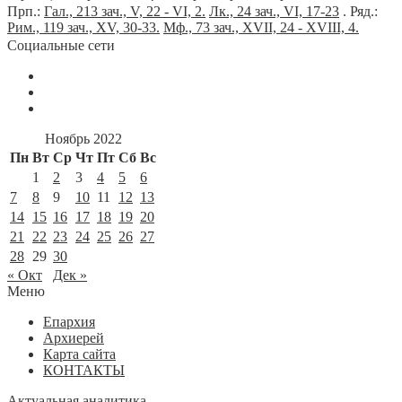
Прп.:
Гал., 213 зач., V, 22 - VI, 2.
Лк., 24 зач., VI, 17-23
. Ряд.:
Рим., 119 зач., XV, 30-33.
Мф., 73 зач., XVII, 24 - XVIII, 4.
Социальные сети
Ноябрь 2022
Пн
Вт
Ср
Чт
Пт
Сб
Вс
1
2
3
4
5
6
7
8
9
10
11
12
13
14
15
16
17
18
19
20
21
22
23
24
25
26
27
28
29
30
« Окт
Дек »
Меню
Епархия
Архиерей
Карта сайта
КОНТАКТЫ
Актуальная аналитика