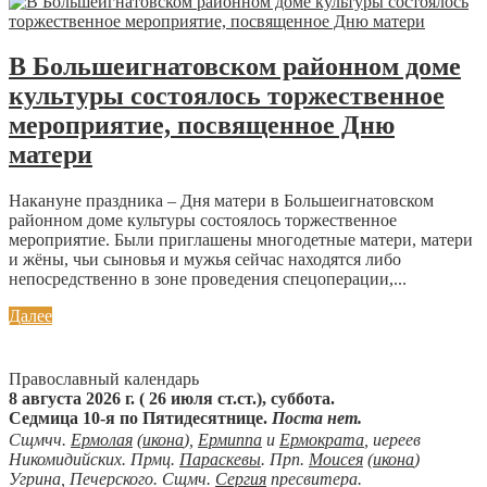
В Большеигнатовском районном доме
культуры состоялось торжественное
мероприятие, посвященное Дню
матери
Накануне праздника – Дня матери в Большеигнатовском
районном доме культуры состоялось торжественное
мероприятие. Были приглашены многодетные матери, матери
и жёны, чьи сыновья и мужья сейчас находятся либо
непосредственно в зоне проведения спецоперации,...
Далее
Православный календарь
8 августа 2026 г. ( 26 июля ст.ст.), суббота.
Седмица 10-я по Пятидесятнице.
Поста нет.
Сщмчч.
Ермолая
(
икона
),
Ермиппа
и
Ермократа
, иереев
Никомидийских. Прмц.
Параскевы
. Прп.
Моисея
(
икона
)
Угрина, Печерского. Сщмч.
Сергия
пресвитера.