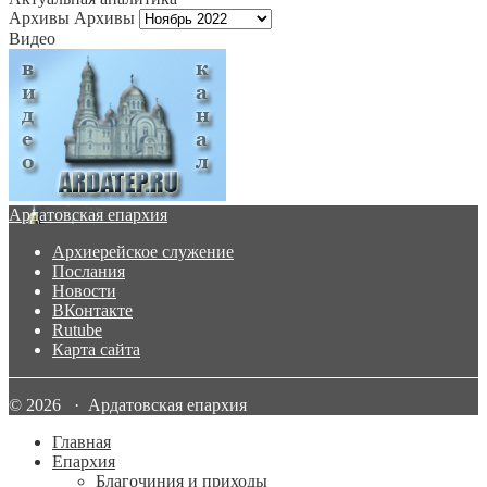
Архивы
Архивы
Видео
Ардатовская епархия
Архиерейское служение
Послания
Новости
ВКонтакте
Rutube
Карта сайта
© 2026 · Ардатовская епархия
Главная
Епархия
Благочиния и приходы