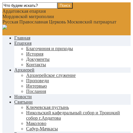
Ардатовская епархия
Мордовской митрополии
Русская Православная Церковь Московский патриархат
Главная
Епархия
Благочиния и приходы
История
Документы
Контакты
Архиерей
Архиерейское служение
Проповеди
Интервью
Послания
Новости
Святыни
Ключевская пустынь
Никольский кафедральный собор и Троицкий
собор г.Ардатова
Маколово
Сабур-Мачкасы