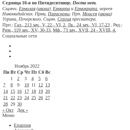
Седмица 10-я по Пятидесятнице.
Поста нет.
Сщмчч.
Ермолая
(
икона
),
Ермиппа
и
Ермократа
, иереев
Никомидийских. Прмц.
Параскевы
. Прп.
Моисея
(
икона
)
Угрина, Печерского. Сщмч.
Сергия
пресвитера.
Прп.:
Гал., 213 зач., V, 22 - VI, 2.
Лк., 24 зач., VI, 17-23
. Ряд.:
Рим., 119 зач., XV, 30-33.
Мф., 73 зач., XVII, 24 - XVIII, 4.
Социальные сети
Ноябрь 2022
Пн
Вт
Ср
Чт
Пт
Сб
Вс
1
2
3
4
5
6
7
8
9
10
11
12
13
14
15
16
17
18
19
20
21
22
23
24
25
26
27
28
29
30
« Окт
Дек »
Меню
Епархия