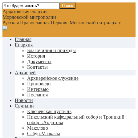
Ардатовская епархия
Мордовской митрополии
Русская Православная Церковь Московский патриархат
Главная
Епархия
Благочиния и приходы
История
Документы
Контакты
Архиерей
Архиерейское служение
Проповеди
Интервью
Послания
Новости
Святыни
Ключевская пустынь
Никольский кафедральный собор и Троицкий
собор г.Ардатова
Маколово
Сабур-Мачкасы