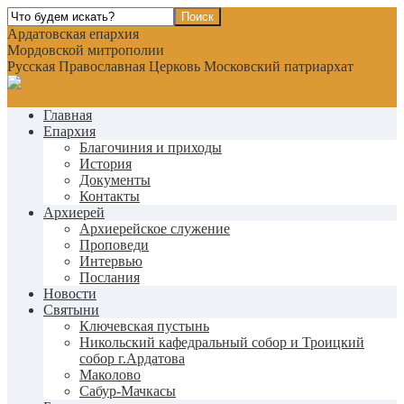
Ардатовская епархия
Мордовской митрополии
Русская Православная Церковь Московский патриархат
Главная
Епархия
Благочиния и приходы
История
Документы
Контакты
Архиерей
Архиерейское служение
Проповеди
Интервью
Послания
Новости
Святыни
Ключевская пустынь
Никольский кафедральный собор и Троицкий
собор г.Ардатова
Маколово
Сабур-Мачкасы