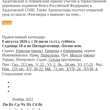
Ардатовский и Атяшевский принял участие в торжественной
церемонии поднятия Флага Российской Федерации в
Ардатовской СОШ. Также Архипастырь посетил открытый
урок из цикла «Разговоры о важном» на тему...
Далее
Православный календарь
8 августа 2026 г. ( 26 июля ст.ст.), суббота.
Седмица 10-я по Пятидесятнице.
Поста нет.
Сщмчч.
Ермолая
(
икона
),
Ермиппа
и
Ермократа
, иереев
Никомидийских. Прмц.
Параскевы
. Прп.
Моисея
(
икона
)
Угрина, Печерского. Сщмч.
Сергия
пресвитера.
Прп.:
Гал., 213 зач., V, 22 - VI, 2.
Лк., 24 зач., VI, 17-23
. Ряд.:
Рим., 119 зач., XV, 30-33.
Мф., 73 зач., XVII, 24 - XVIII, 4.
Социальные сети
Ноябрь 2022
Пн
Вт
Ср
Чт
Пт
Сб
Вс
1
2
3
4
5
6