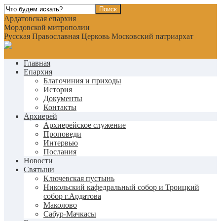
Ардатовская епархия
Мордовской митрополии
Русская Православная Церковь Московский патриархат
Главная
Епархия
Благочиния и приходы
История
Документы
Контакты
Архиерей
Архиерейское служение
Проповеди
Интервью
Послания
Новости
Святыни
Ключевская пустынь
Никольский кафедральный собор и Троицкий
собор г.Ардатова
Маколово
Сабур-Мачкасы