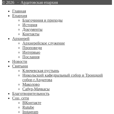
© 2026 · Ардатовская епархия
Главная
Епархия
Благочиния и приходы
История
Документы
Контакты
Архиерей
Архиерейское служение
Проповеди
Интервью
Послания
Новости
Святыни
Ключевская пустынь
Никольский кафедральный собор и Троицкий
собор г.Ардатова
Маколово
Сабур-Мачкасы
Благотворительность
Соц. сети
ВКонтакте
Rutube
Instagram