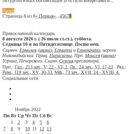
литургии юных богомольцев угостили конфетами и...
Далее
Страница 8 из 8
« Первая
«
...
4
5
6
7
8
Православный календарь
8 августа 2026 г. ( 26 июля ст.ст.), суббота.
Седмица 10-я по Пятидесятнице.
Поста нет.
Сщмчч.
Ермолая
(
икона
),
Ермиппа
и
Ермократа
, иереев
Никомидийских. Прмц.
Параскевы
. Прп.
Моисея
(
икона
)
Угрина, Печерского. Сщмч.
Сергия
пресвитера.
Прп.:
Гал., 213 зач., V, 22 - VI, 2.
Лк., 24 зач., VI, 17-23
. Ряд.:
Рим., 119 зач., XV, 30-33.
Мф., 73 зач., XVII, 24 - XVIII, 4.
Социальные сети
Ноябрь 2022
Пн
Вт
Ср
Чт
Пт
Сб
Вс
1
2
3
4
5
6
7
8
9
10
11
12
13