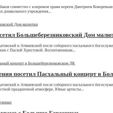
баков совместно с клириком храма иереем Дмитрием Кокоревым 
и дошкольного учреждения...
осетил Большеберезниковский Дом малю
атовский и Атяшевский после соборного пасхального богослуж
ии с Пасхой Христовой. Воспитанникам...
жения посетил Пасхальный концерт в Б
атовский и Атяшевский после соборного пасхального богослуж
стной праздничной атмосфере. Юные артисты...