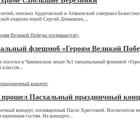
храме с.Большие Березники
елетий, епископ Ардатовский и Атяшевский совершил Божестве
ской епархии иерей Сергий Демашкин,...
вальный флешмоб «Героям Великой Побе
в посетил в Чамзинском лицее №1 танцевальный флешмоб «Геро
классов...
» прошел Пасхальный праздничный конц
ичный концерт, посвященный Пасхе Христовой. Воспитатели вм
глашенным гостям. На концерте...