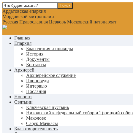
Ардатовская епархия
Мордовской митрополии
Русская Православная Церковь Московский патриархат
Главная
Епархия
Благочиния и приходы
История
Документы
Контакты
Архиерей
Архиерейское служение
Проповеди
Интервью
Послания
Новости
Святыни
Ключевская пустынь
Никольский кафедральный собор и Троицкий собор
Маколово
Сабур-Мачкасы
Благотворительность