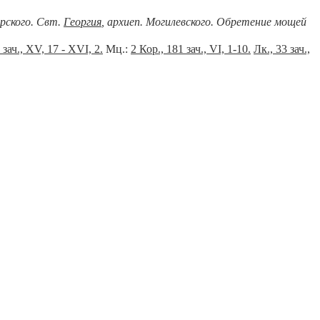
ерского. Свт.
Георгия
, архиеп. Могилевского. Обретение мощей
 зач., XV, 17 - XVI, 2.
Мц.:
2 Кор., 181 зач., VI, 1-10.
Лк., 33 зач.,