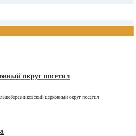
овный округ посетил
ольшеберезниковский церковный округ посетил
а