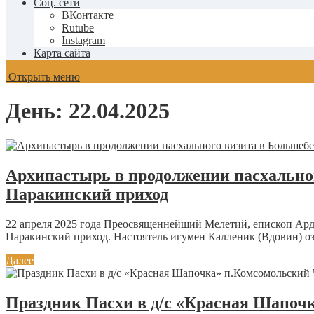
Соц. сети
ВКонтакте
Rutube
Instagram
Карта сайта
Открыть меню
День:
22.04.2025
Архипастырь в продолжении пасхально
Паракинский приход
22 апреля 2025 года Преосвященнейший Мелетий, епископ Ард
Паракинский приход. Настоятель игумен Калленик (Вдовин) оз
Далее
Праздник Пасхи в д/с «Красная Шапоч