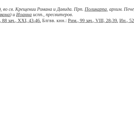
), во св. Крещении Романа и Давида. Прп.
Поликарпа
, архим. Печ
икона
) и
Иоанна
испп., пресвитеров.
 88 зач., XXI, 43-46.
Блгвв. кнн.:
Рим., 99 зач., VIII, 28-39.
Ин., 52