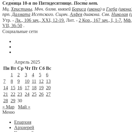
Седмица 10-я по Пятидесятнице.
Поста нет.
Мц.
Христины
. Мчч. блгвв. князей
Бориса
(
икона
) и
Глеба
(
икона
прп.
Далмата
Исетского. Сщмч.
Алфея
диакона. Свв.
Николая
(
Утр. -
Лк., 106 зач., XXI, 12-19.
Лит. -
2 Кор., 167 зач., I, 1-7.
Мф.,
VII, 36-50
.
Социальные сети
Апрель 2025
Пн
Вт
Ср
Чт
Пт
Сб
Вс
1
2
3
4
5
6
7
8
9
10
11
12
13
14
15
16
17
18
19
20
21
22
23
24
25
26
27
28
29
30
« Мар
Май »
Меню
Епархия
Архиерей