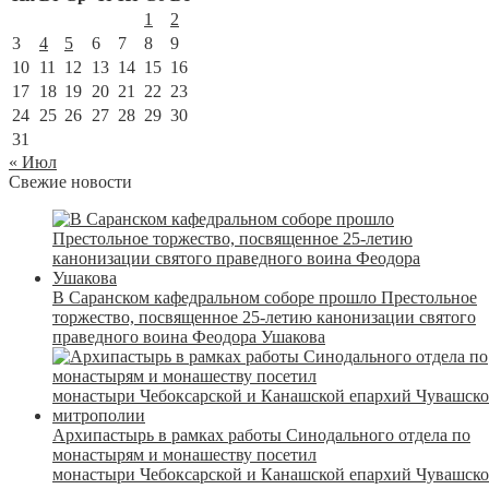
1
2
3
4
5
6
7
8
9
10
11
12
13
14
15
16
17
18
19
20
21
22
23
24
25
26
27
28
29
30
31
« Июл
Свежие новости
В Саранском кафедральном соборе прошло Престольное
торжество, посвященное 25-летию канонизации святого
праведного воина Феодора Ушакова
Архипастырь в рамках работы Синодального отдела по
монастырям и монашеству посетил
монастыри Чебоксарской и Канашской епархий Чувашск