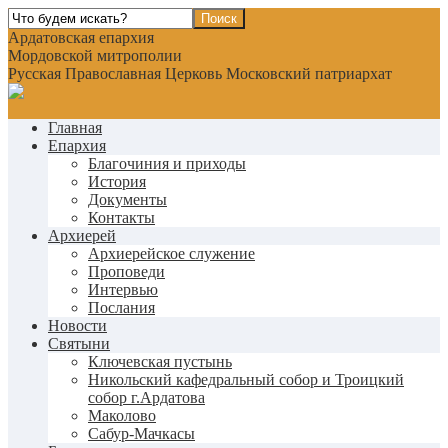
Ардатовская епархия
Мордовской митрополии
Русская Православная Церковь Московский патриархат
Главная
Епархия
Благочиния и приходы
История
Документы
Контакты
Архиерей
Архиерейское служение
Проповеди
Интервью
Послания
Новости
Святыни
Ключевская пустынь
Никольский кафедральный собор и Троицкий
собор г.Ардатова
Маколово
Сабур-Мачкасы