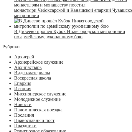
монастырям и монашеству посетил
монастыри Чебоксарской и Канашской епархий Чувашск
митрополии
В Дивеево прошёл Кубок Нижегородской митрополии
по армейскому рукопашному бою
Рубрики
Архиерей
Архиерейское служение
Архипастырь
Видео-материалы
Воскресная школа
Епархия
История
Миссионерское служение
Молодежное служение
Новости
Паломническая поездка
Послания
Православный пост
Праздники
Религиозное образование