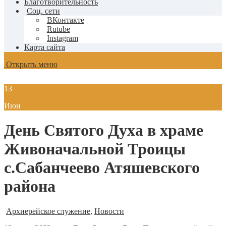
Благотворительность
Соц. сети
ВКонтакте
Rutube
Instagram
Карта сайта
Открыть меню
13
Июн
День Святого Духа в храме
Живоначальной Троицы
с.Сабанчеево Атяшевского
района
Архиерейское служение
,
Новости