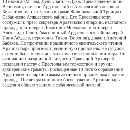
13 июня 2022 года, День Святого Духа, Преосвященнейший
Вениамин, епископ Ардатовский и Атяшевский совершил
Божественную литургию в храме Живоначальной Троицы с.
Сабанчеево Атяшевского района. Его Преосвященству
сослужили: пресс-секретарь Ардатовской епархии, настоятель
прихода протоиерей Димитрий Молчанов, протоиерей
Александр Телин, благочинный Ардатовского района иерей
Илия Абудеев, иеромонах Тихон (Воронов), диакон Анатолий
Бабаков. По прочтении праздничного евангельского чтения
Архипастырь произнес праздничную проповедь. На сугубой
ектении была прочитана молитва о восстановлении мира. По
окончании праздничной литургии Правящий Архиерей
поздравил паству с Престольным торжеством и вручил
архиерейские грамоты, посвященные 10-летию образования
Ардатовской епархии самым активным прихожанам в жизни
прихода. После праздничного богослужения Архипастырь
разделил общую трапезу с сабанчеевской паствой.