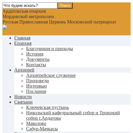
Ардатовская епархия
Мордовской митрополии
Русская Православная Церковь Московский патриархат
Главная
Епархия
Благочиния и приходы
История
Документы
Контакты
Архиерей
Архиерейское служение
Проповеди
Интервью
Послания
Новости
Святыни
Ключевская пустынь
Никольский кафедральный собор и Троицкий
собор г.Ардатова
Маколово
Сабур-Мачкасы