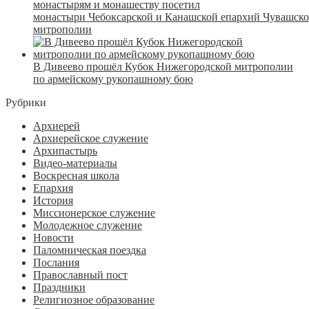
монастырям и монашеству посетил
монастыри Чебоксарской и Канашской епархий Чувашск
митрополии
В Дивеево прошёл Кубок Нижегородской митрополии
по армейскому рукопашному бою
Рубрики
Архиерей
Архиерейское служение
Архипастырь
Видео-материалы
Воскресная школа
Епархия
История
Миссионерское служение
Молодежное служение
Новости
Паломническая поездка
Послания
Православный пост
Праздники
Религиозное образование