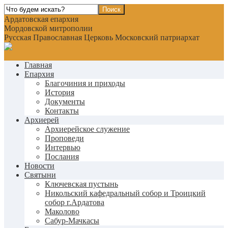
Ардатовская епархия
Мордовской митрополии
Русская Православная Церковь Московский патриархат
Главная
Епархия
Благочиния и приходы
История
Документы
Контакты
Архиерей
Архиерейское служение
Проповеди
Интервью
Послания
Новости
Святыни
Ключевская пустынь
Никольский кафедральный собор и Троицкий
собор г.Ардатова
Маколово
Сабур-Мачкасы