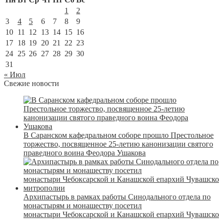
1
2
3
4
5
6
7
8
9
10
11
12
13
14
15
16
17
18
19
20
21
22
23
24
25
26
27
28
29
30
31
« Июл
Свежие новости
В Саранском кафедральном соборе прошло Престольное
торжество, посвященное 25-летию канонизации святого
праведного воина Феодора Ушакова
Архипастырь в рамках работы Синодального отдела по
монастырям и монашеству посетил
монастыри Чебоксарской и Канашской епархий Чувашск