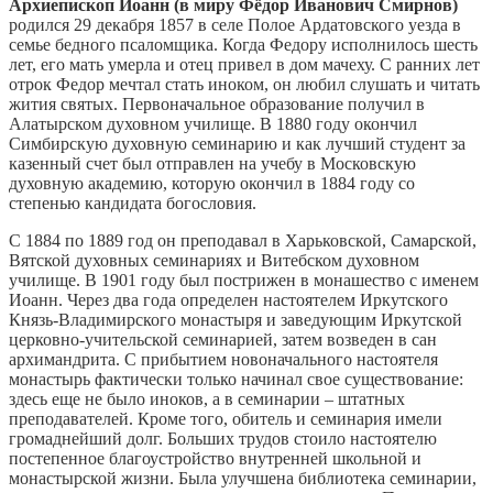
Архиепископ Иоанн (в миру Фёдор Иванович Смирнов)
родился 29 декабря 1857 в селе Полое Ардатовского уезда в
семье бедного псаломщика. Когда Федору исполнилось шесть
лет, его мать умерла и отец привел в дом мачеху. С ранних лет
отрок Федор мечтал стать иноком, он любил слушать и читать
жития святых. Первоначальное образование получил в
Алатырском духовном училище. В 1880 году окончил
Симбирскую духовную семинарию и как лучший студент за
казенный счет был отправлен на учебу в Московскую
духовную академию, которую окончил в 1884 году со
степенью кандидата богословия.
С 1884 по 1889 год он преподавал в Харьковской, Самарской,
Вятской духовных семинариях и Витебском духовном
училище. В 1901 году был пострижен в монашество с именем
Иоанн. Через два года определен настоятелем Иркутского
Князь-Владимирского монастыря и заведующим Иркутской
церковно-учительской семинарией, затем возведен в сан
архимандрита. С прибытием новоначального настоятеля
монастырь фактически только начинал свое существование:
здесь еще не было иноков, а в семинарии – штатных
преподавателей. Кроме того, обитель и семинария имели
громаднейший долг. Больших трудов стоило настоятелю
постепенное благоустройство внутренней школьной и
монастырской жизни. Была улучшена библиотека семинарии,