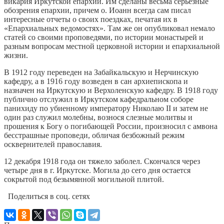
викария Иркутской епархии. Им сделаны весьма серьезные
обозрения епархии, причем о. Иоанн всегда сам писал
интересные отчеты о своих поездках, печатая их в
«Епархиальных ведомостях». Там же он опубликовал немало
статей со своими проповедями, по истории монастырей и
разным вопросам местной церковной истории и епархиальной
жизни.
В 1912 году переведен на Забайкальскую и Нерчинскую
кафедру, а в 1916 году возведен в сан архиепископа и
назначен на Иркутскую и Верхоленскую кафедру. В 1918 году
публично отслужил в Иркутском кафедральном соборе
панихиду по убиенному императору Николаю II и затем не
один раз служил молебны, вознося слезные молитвы и
прошения к Богу о погибающей России, произносил с амвона
бесстрашные проповеди, обличая безбожный режим
осквернителей православия.
12 декабря 1918 года он тяжело заболел. Скончался через
четыре дня в г. Иркутске. Могила до сего дня остается
сокрытой под безымянной могильной плитой.
Поделиться в соц. сетях