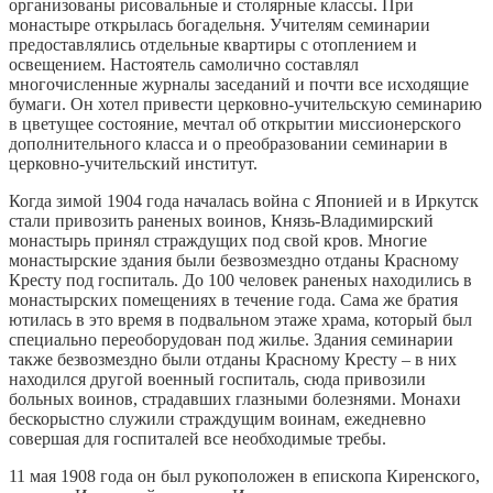
организованы рисовальные и столярные классы. При
монастыре открылась богадельня. Учителям семинарии
предоставлялись отдельные квартиры с отоплением и
освещением. Настоятель самолично составлял
многочисленные журналы заседаний и почти все исходящие
бумаги. Он хотел привести церковно-учительскую семинарию
в цветущее состояние, мечтал об открытии миссионерского
дополнительного класса и о преобразовании семинарии в
церковно-учительский институт.
Когда зимой 1904 года началась война с Японией и в Иркутск
стали привозить раненых воинов, Князь-Владимирский
монастырь принял страждущих под свой кров. Многие
монастырские здания были безвозмездно отданы Красному
Кресту под госпиталь. До 100 человек раненых находились в
монастырских помещениях в течение года. Сама же братия
ютилась в это время в подвальном этаже храма, который был
специально переоборудован под жилье. Здания семинарии
также безвозмездно были отданы Красному Кресту – в них
находился другой военный госпиталь, сюда привозили
больных воинов, страдавших глазными болезнями. Монахи
бескорыстно служили страждущим воинам, ежедневно
совершая для госпиталей все необходимые требы.
11 мая 1908 года он был рукоположен в епископа Киренского,