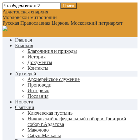
Ардатовская епархия
Мордовской митрополии
Русская Православная Церковь Московский патриархат
Главная
Епархия
Благочиния и приходы
История
Документы
Контакты
Архиерей
Архиерейское служение
Проповеди
Интервью
Послания
Новости
Святыни
Ключевская пустынь
Никольский кафедральный собор и Троицкий
собор г.Ардатова
Маколово
Сабур-Мачкасы