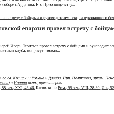
оборе г.Ардатова. Его Преосвященству...
товской епархии провел встречу с бойца
иерей Игорь Леонтьев провел встречу с бойцами и руководител
ленами клуба, поприсутствовал...
), во св. Крещении Романа и Давида. Прп.
Поликарпа
, архим. Печ
икона
) и
Иоанна
испп., пресвитеров.
 88 зач., XXI, 43-46.
Блгвв. кнн.:
Рим., 99 зач., VIII, 28-39.
Ин., 52