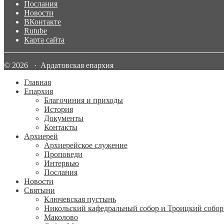
Послания
Новости
ВКонтакте
Rutube
Карта сайта
© 2026 · Ардатовская епархия
Главная
Епархия
Благочиния и приходы
История
Документы
Контакты
Архиерей
Архиерейское служение
Проповеди
Интервью
Послания
Новости
Святыни
Ключевская пустынь
Никольский кафедральный собор и Троицкий собор
Маколово