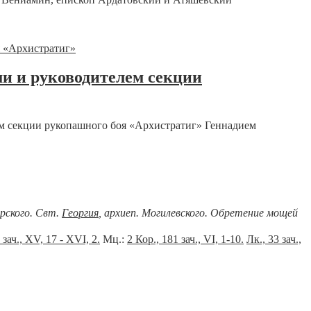
ми и руководителем секции
ем секции рукопашного боя «Архистратиг» Геннадием
ерского. Свт.
Георгия
, архиеп. Могилевского. Обретение мощей
 зач., XV, 17 - XVI, 2.
Мц.:
2 Кор., 181 зач., VI, 1-10.
Лк., 33 зач.,