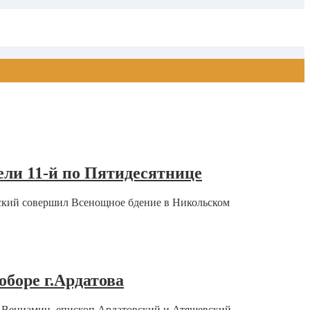
ели 11-й по Пятидесятнице
вский совершил Всенощное бдение в Никольском
боре г.Ардатова
й Вениамин, епископ Ардатовский и Атяшевский