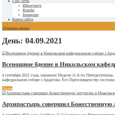
Соц. сети
ВКонтакте
Rutube
Instagram
Карта сайта
Открыть меню
День:
04.09.2021
Всенощное бдение в Никольском кафедр
4 сентября 2021 года, накануне Недели 11-й по Пятидесятни
кафедральном соборе г.Ардатова. Его Преосвященству сослужил
Далее
Архипастырь совершил Божественную л
4 сентября 2021 года, Суббота 11-й Седмицы по Пятидесятни