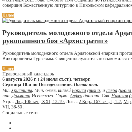
совершил Божественную литургию в Никольском кафедральном с
Далее
Руководитель молодежного отдела Арда
рукопашного боя «Архистратиг»
Руководитель молодежного отдела Ардатовской епархии прото
Викторовичем Гурьевым. Священнослужитель познакомился с ч
Далее
Православный календарь
6 августа 2026 г. ( 24 июля ст.ст.), четверг.
Седмица 10-я по Пятидесятнице.
Поста нет.
Мц.
Христины
. Мчч. блгвв. князей
Бориса
(
икона
) и
Глеба
(
икона
прп.
Далмата
Исетского. Сщмч.
Алфея
диакона. Свв.
Николая
(
Утр. -
Лк., 106 зач., XXI, 12-19.
Лит. -
2 Кор., 167 зач., I, 1-7.
Мф.,
VII, 36-50
.
Социальные сети