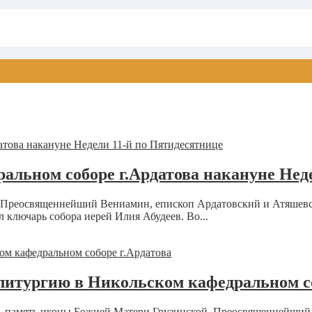
альном соборе г.Ардатова накануне Нед
це, Преосвященнейший Вениамин, епископ Ардатовский и Атяше
 ключарь собора иерей Илия Абудеев. Во...
итургию в Никольском кафедральном со
це, память иконы Божией Матери Грузинской, Преосвященнейши