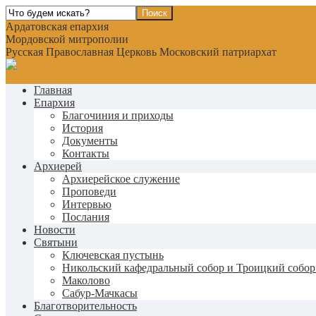
Ардатовская епархия
Мордовской митрополии
Русская Православная Церковь Московский патриархат
Главная
Епархия
Благочиния и приходы
История
Документы
Контакты
Архиерей
Архиерейское служение
Проповеди
Интервью
Послания
Новости
Святыни
Ключевская пустынь
Никольский кафедральный собор и Троицкий собор
Маколово
Сабур-Мачкасы
Благотворительность