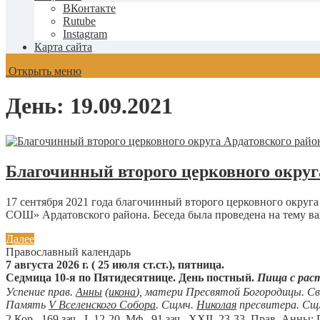
ВКонтакте
Rutube
Instagram
Карта сайта
Открыть меню
День:
19.09.2021
Благочинный второго церковного окру
17 сентября 2021 года благочинный второго церковного округ
СОШ» Ардатовского района. Беседа была проведена на тему ва
Далее
Православный календарь
7 августа 2026 г. ( 25 июля ст.ст.), пятница.
Седмица 10-я по Пятидесятнице. День постный.
Пища с рас
Успение прав.
Анны
(
икона
), матери Пресвятой Богородицы. С
Память
V Вселенского Собора
. Сщмч.
Николая
пресвитера. Сщ
2 Кор., 169 зач., I, 12-20.
Мф., 91 зач., XXII, 23-33.
Прав. Анны: