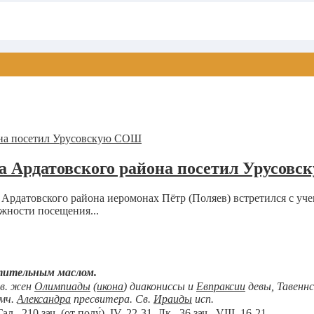
га Ардатовского района посетил Урусов
а Ардатовского района иеромонах Пётр (Поляев) встретился с у
жности посещения...
тительным маслом.
вв. жен
Олимпиады
(
икона
) диакониссы и
Евпраксии
девы, Тавеннс
мч.
Александра
пресвитера. Св.
Ираиды
исп.
Гал., 210 зач. (от полу́), IV, 22-31.
Лк., 36 зач., VIII, 16-21.