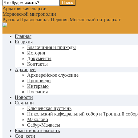
Ардатовская епархия
Мордовской митрополии
Русская Православная Церковь Московский патриархат
Главная
Епархия
Благочиния и приходы
История
Документы
Контакты
Архиерей
Архиерейское служение
Проповеди
Интервью
Послания
Новости
Святыни
Ключевская пустынь
Никольский кафедральный собор и Троицкий собор
Маколово
Сабур-Мачкасы
Благотворительность
Соц. сети