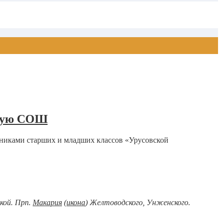
скую СОШ
чениками старших и младших классов «Урусовской
кой. Прп.
Макария
(
икона
) Желтоводского, Унженского.