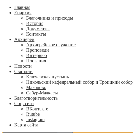
Главная
Епархия
Благочиния и приходы
История
Документы
Контакты
Архиерей
Архиерейское служение
Проповеди
Интервью
Послания
Новости
Святыни
Ключевская пустынь
Никольский кафедральный собор и Троицкий собор
Маколово
Сабур-Мачкасы
Благотворительность
Соц. сети
ВКонтакте
Rutube
Instagram
Карта сайта