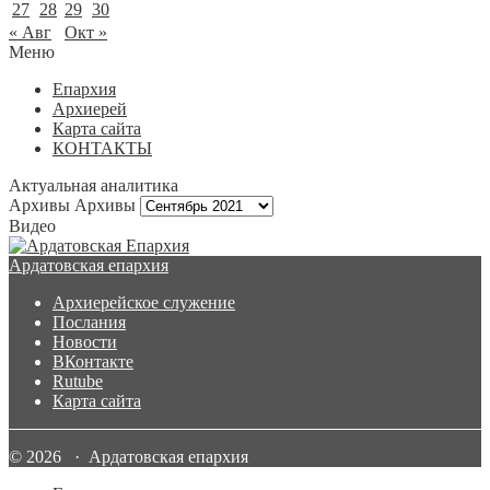
27
28
29
30
« Авг
Окт »
Меню
Епархия
Архиерей
Карта сайта
КОНТАКТЫ
Актуальная аналитика
Архивы
Архивы
Видео
Ардатовская епархия
Архиерейское служение
Послания
Новости
ВКонтакте
Rutube
Карта сайта
© 2026 · Ардатовская епархия