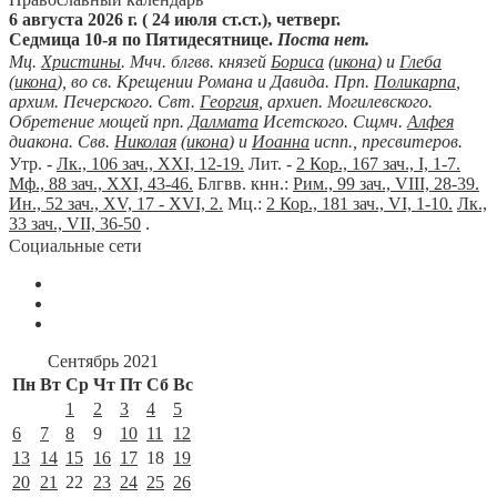
6 августа 2026 г. ( 24 июля ст.ст.), четверг.
Седмица 10-я по Пятидесятнице.
Поста нет.
Мц.
Христины
. Мчч. блгвв. князей
Бориса
(
икона
) и
Глеба
(
икона
), во св. Крещении Романа и Давида. Прп.
Поликарпа
,
архим. Печерского. Свт.
Георгия
, архиеп. Могилевского.
Обретение мощей прп.
Далмата
Исетского. Сщмч.
Алфея
диакона. Свв.
Николая
(
икона
) и
Иоанна
испп., пресвитеров.
Утр. -
Лк., 106 зач., XXI, 12-19.
Лит. -
2 Кор., 167 зач., I, 1-7.
Мф., 88 зач., XXI, 43-46.
Блгвв. кнн.:
Рим., 99 зач., VIII, 28-39.
Ин., 52 зач., XV, 17 - XVI, 2.
Мц.:
2 Кор., 181 зач., VI, 1-10.
Лк.,
33 зач., VII, 36-50
.
Социальные сети
Сентябрь 2021
Пн
Вт
Ср
Чт
Пт
Сб
Вс
1
2
3
4
5
6
7
8
9
10
11
12
13
14
15
16
17
18
19
20
21
22
23
24
25
26