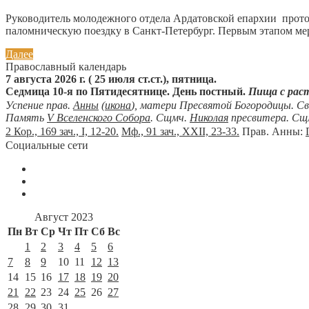
Руководитель молодежного отдела Ардатовской епархии протои
паломническую поездку в Санкт-Петербург. Первым этапом мер
Далее
Православный календарь
7 августа 2026 г. ( 25 июля ст.ст.), пятница.
Седмица 10-я по Пятидесятнице. День постный.
Пища с рас
Успение прав.
Анны
(
икона
), матери Пресвятой Богородицы. С
Память
V Вселенского Собора
. Сщмч.
Николая
пресвитера. Сщ
2 Кор., 169 зач., I, 12-20.
Мф., 91 зач., XXII, 23-33.
Прав. Анны:
Социальные сети
Август 2023
Пн
Вт
Ср
Чт
Пт
Сб
Вс
1
2
3
4
5
6
7
8
9
10
11
12
13
14
15
16
17
18
19
20
21
22
23
24
25
26
27
28
29
30
31