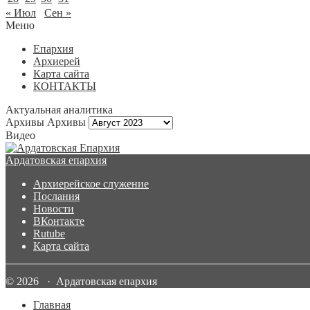
« Июл
Сен »
Меню
Епархия
Архиерей
Карта сайта
КОНТАКТЫ
Актуальная аналитика
Архивы
Архивы
Видео
Ардатовская епархия
Архиерейское служение
Послания
Новости
ВКонтакте
Rutube
Карта сайта
© 2026 · Ардатовская епархия
Главная