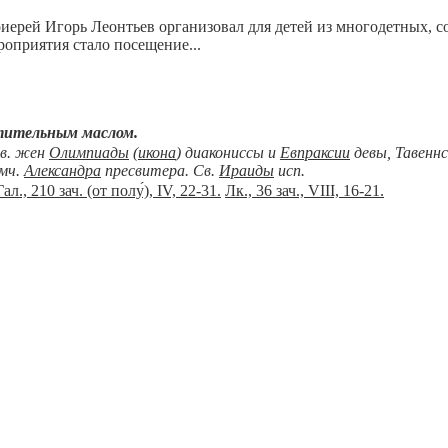
ерей Игорь Леонтьев организовал для детей из многодетных, с
оприятия стало посещение...
тительным маслом.
вв. жен
Олимпиады
(
икона
) диакониссы и
Евпраксии
девы, Тавеннс
мч.
Александра
пресвитера. Св.
Ираиды
исп.
Гал., 210 зач. (от полу́), IV, 22-31.
Лк., 36 зач., VIII, 16-21.