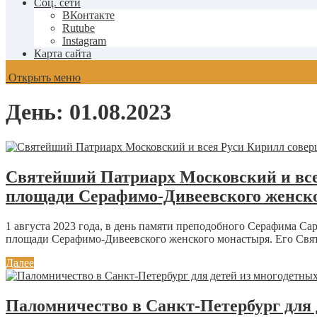
Соц. сети
ВКонтакте
Rutube
Instagram
Карта сайта
Открыть меню
День:
01.08.2023
Святейший Патриарх Московский и все
площади Серафимо-Дивеевского женск
1 августа 2023 года, в день памяти преподобного Серафима 
площади Серафимо-Дивеевского женского монастыря. Его Свя
Далее
Паломничество в Санкт-Петербург для 