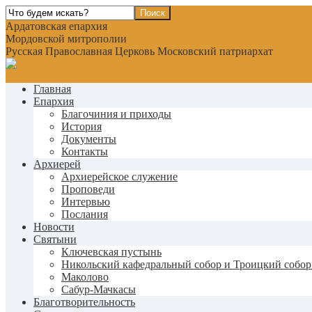
Ардатовская епархия
Мордовской митрополии
Русская Православная Церковь Московский патриархат
Главная
Епархия
Благочиния и приходы
История
Документы
Контакты
Архиерей
Архиерейское служение
Проповеди
Интервью
Послания
Новости
Святыни
Ключевская пустынь
Никольский кафедральный собор и Троицкий собор
Маколово
Сабур-Мачкасы
Благотворительность