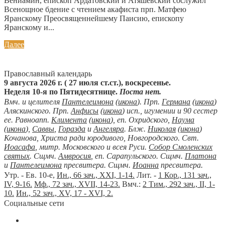
Вениамин, епископ Ардатовский и Атяшевский сослужил
Всенощное бдение с чтением акафиста прп. Матфею
Яранскому Преосвященнейшему Паисию, епископу
Яранскому и...
Далее
Православный календарь
9 августа 2026 г. ( 27 июля ст.ст.), воскресенье.
Неделя 10-я по Пятидесятнице.
Поста нет.
Вмч. и целителя
Пантелеимона
(
икона
). Прп.
Германа
(
икона
)
Аляскинского. Прп.
Анфисы
(
икона
) исп., игумении и 90 сестер
ее. Равноапп.
Климента
(
икона
), еп. Охридского,
Наума
(
икона
),
Саввы
,
Горазда
и
Ангеляра
. Блж.
Николая
(
икона
)
Кочанова, Христа ради юродивого, Новгородского. Свт.
Иоасафа
, митр. Московского и всея Руси.
Собор Смоленских
святых
. Сщмч.
Амвросия
, еп. Сарапульского. Сщмч.
Платона
и
Пантелеимона
пресвитера. Сщмч.
Иоанна
пресвитера.
Утр. - Ев. 10-е,
Ин., 66 зач., XXI, 1-14.
Лит. -
1 Кор., 131 зач.,
IV, 9-16.
Мф., 72 зач., XVII, 14-23.
Вмч.:
2 Тим., 292 зач., II, 1-
10.
Ин., 52 зач., XV, 17 - XVI, 2.
Социальные сети