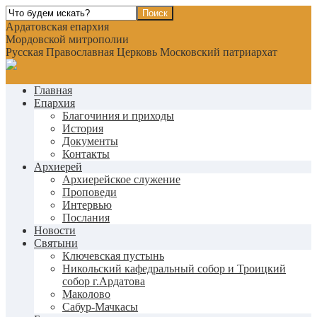
Ардатовская епархия
Мордовской митрополии
Русская Православная Церковь Московский патриархат
Главная
Епархия
Благочиния и приходы
История
Документы
Контакты
Архиерей
Архиерейское служение
Проповеди
Интервью
Послания
Новости
Святыни
Ключевская пустынь
Никольский кафедральный собор и Троицкий
собор г.Ардатова
Маколово
Сабур-Мачкасы