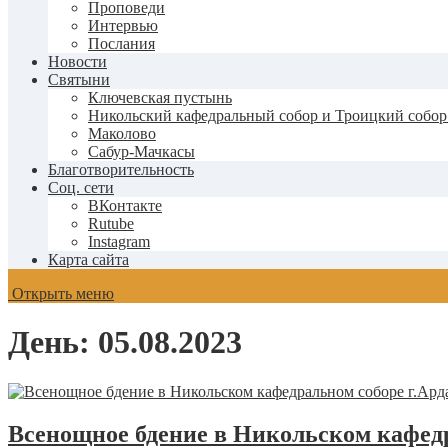
Проповеди
Интервью
Послания
Новости
Святыни
Ключевская пустынь
Никольский кафедральный собор и Троицкий собор
Маколово
Сабур-Мачкасы
Благотворительность
Соц. сети
ВКонтакте
Rutube
Instagram
Карта сайта
Открыть меню
День:
05.08.2023
Всенощное бдение в Никольском кафедр