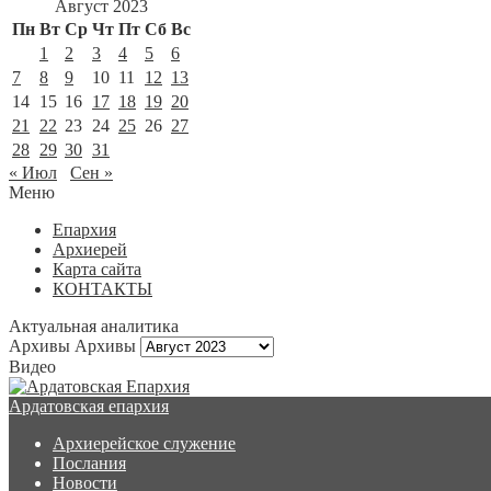
Август 2023
Пн
Вт
Ср
Чт
Пт
Сб
Вс
1
2
3
4
5
6
7
8
9
10
11
12
13
14
15
16
17
18
19
20
21
22
23
24
25
26
27
28
29
30
31
« Июл
Сен »
Меню
Епархия
Архиерей
Карта сайта
КОНТАКТЫ
Актуальная аналитика
Архивы
Архивы
Видео
Ардатовская епархия
Архиерейское служение
Послания
Новости