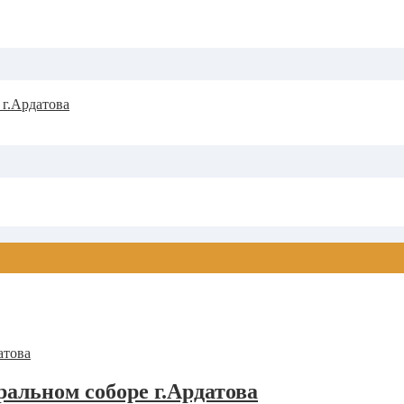
 г.Ардатова
альном соборе г.Ардатова