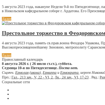
5 августа 2023 года, накануне Недели 9-й по Пятидесятнице
в Никольском кафедральном соборе г. Ардатова. Его Преосвяще
Далее
Престольное торжество в Феодоровском
4 августа 2023 года, память св.прав.воина Феодора Ушакова
Высокопреосвященнейшему Зиновию, митрополиту Саранскому 
Далее
Православный календарь
8 августа 2026 г. ( 26 июля ст.ст.), суббота.
Седмица 10-я по Пятидесятнице.
Поста нет.
Сщмчч.
Ермолая
(
икона
),
Ермиппа
и
Ермократа
, иереев Никоми
Прп.:
Гал., 213 зач., V, 22 - VI, 2.
Лк., 24 зач., VI, 17-23
. Ряд.:
Рим
Социальные сети