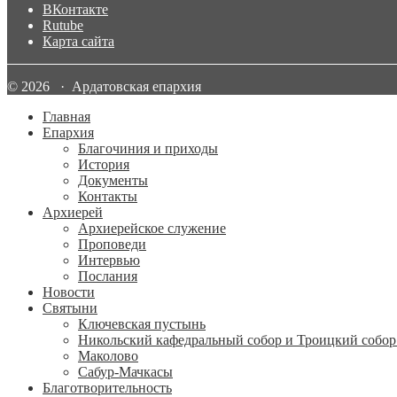
ВКонтакте
Rutube
Карта сайта
© 2026 · Ардатовская епархия
Главная
Епархия
Благочиния и приходы
История
Документы
Контакты
Архиерей
Архиерейское служение
Проповеди
Интервью
Послания
Новости
Святыни
Ключевская пустынь
Никольский кафедральный собор и Троицкий собор
Маколово
Сабур-Мачкасы
Благотворительность