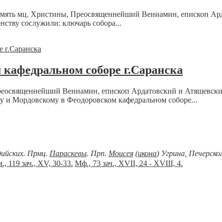
, память мц. Христины, Преосвященнейший Вениамин, епископ А
нству сослужили: ключарь собора...
 кафедральном соборе г.Саранска
, Преосвященнейший Вениамин, епископ Ардатовский и Атяшевс
и Мордовскому в Феодоровском кафедральном соборе...
дийских. Прмц.
Параскевы
. Прп.
Моисея
(
икона
) Угрина, Печерск
., 119 зач., XV, 30-33.
Мф., 73 зач., XVII, 24 - XVIII, 4.