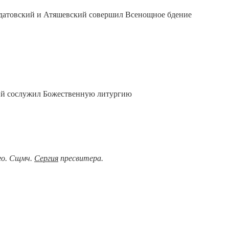
рдатовский и Атяшевский совершил Всенощное бдение
кий сослужил Божественную литургию
ого. Сщмч.
Сергия
пресвитера.