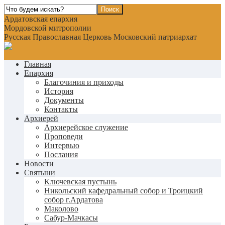
Ардатовская епархия
Мордовской митрополии
Русская Православная Церковь Московский патриархат
Главная
Епархия
Благочиния и приходы
История
Документы
Контакты
Архиерей
Архиерейское служение
Проповеди
Интервью
Послания
Новости
Святыни
Ключевская пустынь
Никольский кафедральный собор и Троицкий
собор г.Ардатова
Маколово
Сабур-Мачкасы