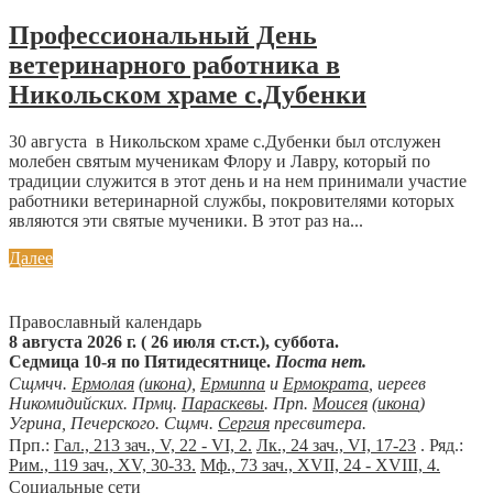
Профессиональный День
ветеринарного работника в
Никольском храме с.Дубенки
30 августа в Никольском храме с.Дубенки был отслужен
молебен святым мученикам Флору и Лавру, который по
традиции служится в этот день и на нем принимали участие
работники ветеринарной службы, покровителями которых
являются эти святые мученики. В этот раз на...
Далее
Православный календарь
8 августа 2026 г. ( 26 июля ст.ст.), суббота.
Седмица 10-я по Пятидесятнице.
Поста нет.
Сщмчч.
Ермолая
(
икона
),
Ермиппа
и
Ермократа
, иереев
Никомидийских. Прмц.
Параскевы
. Прп.
Моисея
(
икона
)
Угрина, Печерского. Сщмч.
Сергия
пресвитера.
Прп.:
Гал., 213 зач., V, 22 - VI, 2.
Лк., 24 зач., VI, 17-23
. Ряд.:
Рим., 119 зач., XV, 30-33.
Мф., 73 зач., XVII, 24 - XVIII, 4.
Социальные сети