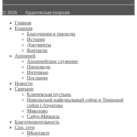
© 2026 · Ардатовская епархия
Главная
Епархия
Благочиния и приходы
История
Документы
Контакты
Архиерей
Архиерейское служение
Проповеди
Интервью
Послания
Новости
Святыни
Ключевская пустынь
Никольский кафедральный собор и Троицкий
собор г.Ардатова
Маколово
Сабур-Мачкасы
Благотворительность
Соц. сети
ВКонтакте