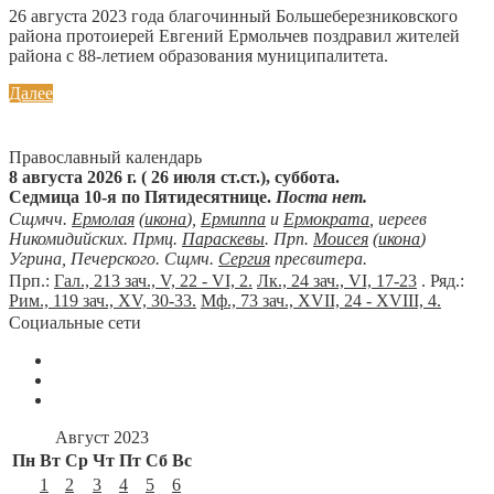
26 августа 2023 года благочинный Большеберезниковского
района протоиерей Евгений Ермольчев поздравил жителей
района с 88-летием образования муниципалитета.
Далее
Православный календарь
8 августа 2026 г. ( 26 июля ст.ст.), суббота.
Седмица 10-я по Пятидесятнице.
Поста нет.
Сщмчч.
Ермолая
(
икона
),
Ермиппа
и
Ермократа
, иереев
Никомидийских. Прмц.
Параскевы
. Прп.
Моисея
(
икона
)
Угрина, Печерского. Сщмч.
Сергия
пресвитера.
Прп.:
Гал., 213 зач., V, 22 - VI, 2.
Лк., 24 зач., VI, 17-23
. Ряд.:
Рим., 119 зач., XV, 30-33.
Мф., 73 зач., XVII, 24 - XVIII, 4.
Социальные сети
Август 2023
Пн
Вт
Ср
Чт
Пт
Сб
Вс
1
2
3
4
5
6