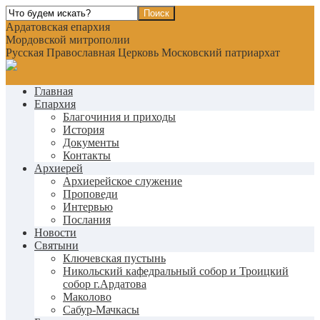
Ардатовская епархия
Мордовской митрополии
Русская Православная Церковь Московский патриархат
Главная
Епархия
Благочиния и приходы
История
Документы
Контакты
Архиерей
Архиерейское служение
Проповеди
Интервью
Послания
Новости
Святыни
Ключевская пустынь
Никольский кафедральный собор и Троицкий
собор г.Ардатова
Маколово
Сабур-Мачкасы