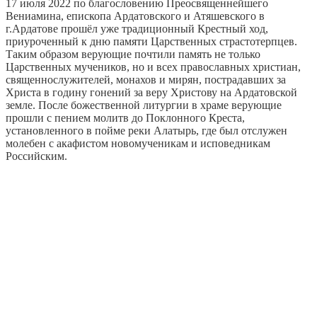
17 июля 2022 по благословению Преосвященнейшего
Вениамина, епископа Ардатовского и Атяшевского в
г.Ардатове прошёл уже традиционный Крестный ход,
приуроченный к дню памяти Царственных страстотерпцев.
Таким образом верующие почтили память не только
Царственных мучеников, но и всех православных христиан,
священнослужителей, монахов и мирян, пострадавших за
Христа в годину гонений за веру Христову на Ардатовской
земле. После божественной литургии в храме верующие
прошли с пением молитв до Поклонного Креста,
установленного в пойме реки Алатырь, где был отслужен
молебен с акафистом новомученикам и исповедникам
Российским.