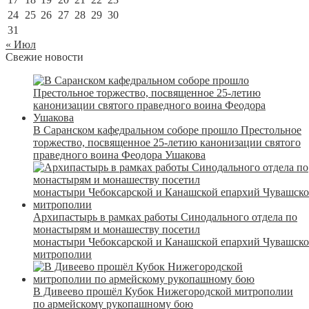
24
25
26
27
28
29
30
31
« Июл
Свежие новости
В Саранском кафедральном соборе прошло Престольное
торжество, посвященное 25-летию канонизации святого
праведного воина Феодора Ушакова
Архипастырь в рамках работы Синодального отдела по
монастырям и монашеству посетил
монастыри Чебоксарской и Канашской епархий Чувашск
митрополии
В Дивеево прошёл Кубок Нижегородской митрополии
по армейскому рукопашному бою