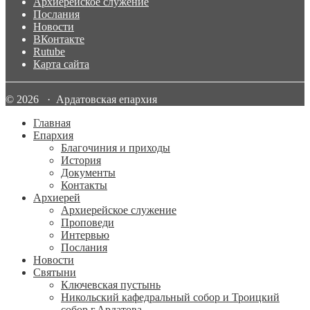
Архиерейское служение
Послания
Новости
ВКонтакте
Rutube
Карта сайта
© 2026 · Ардатовская епархия
Главная
Епархия
Благочиния и приходы
История
Документы
Контакты
Архиерей
Архиерейское служение
Проповеди
Интервью
Послания
Новости
Святыни
Ключевская пустынь
Никольский кафедральный собор и Троицкий
собор г.Ардатова