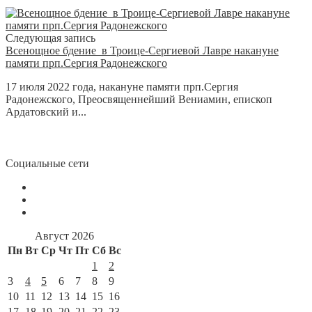
Следующая запись
Всенощное бдение в Троице-Сергиевой Лавре накануне
памяти прп.Сергия Радонежского
17 июля 2022 года, накануне памяти прп.Сергия
Радонежского, Преосвященнейший Вениамин, епископ
Ардатовский и...
Социальные сети
Август 2026
Пн
Вт
Ср
Чт
Пт
Сб
Вс
1
2
3
4
5
6
7
8
9
10
11
12
13
14
15
16
17
18
19
20
21
22
23