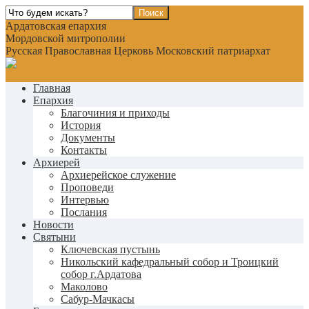
Ардатовская епархия
Мордовской митрополии
Русская Православная Церковь Московский патриархат
Главная
Епархия
Благочиния и приходы
История
Документы
Контакты
Архиерей
Архиерейское служение
Проповеди
Интервью
Послания
Новости
Святыни
Ключевская пустынь
Никольский кафедральный собор и Троицкий
собор г.Ардатова
Маколово
Сабур-Мачкасы