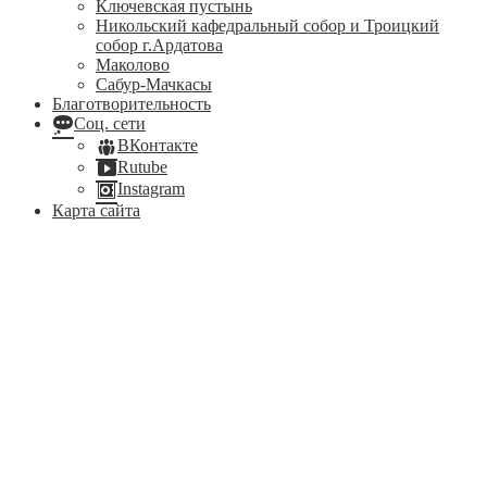
Ключевская пустынь
Никольский кафедральный собор и Троицкий
собор г.Ардатова
Маколово
Сабур-Мачкасы
Благотворительность
Соц. сети
ВКонтакте
Rutube
Instagram
Карта сайта