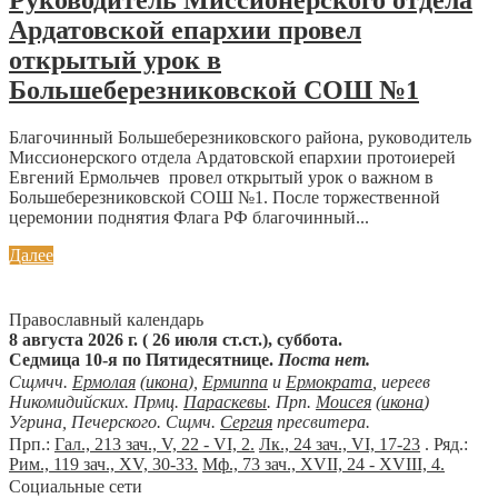
Руководитель Миссионерского отдела
Ардатовской епархии провел
открытый урок в
Большеберезниковской СОШ №1
Благочинный Большеберезниковского района, руководитель
Миссионерского отдела Ардатовской епархии протоиерей
Евгений Ермольчев провел открытый урок о важном в
Большеберезниковской СОШ №1. После торжественной
церемонии поднятия Флага РФ благочинный...
Далее
Православный календарь
8 августа 2026 г. ( 26 июля ст.ст.), суббота.
Седмица 10-я по Пятидесятнице.
Поста нет.
Сщмчч.
Ермолая
(
икона
),
Ермиппа
и
Ермократа
, иереев
Никомидийских. Прмц.
Параскевы
. Прп.
Моисея
(
икона
)
Угрина, Печерского. Сщмч.
Сергия
пресвитера.
Прп.:
Гал., 213 зач., V, 22 - VI, 2.
Лк., 24 зач., VI, 17-23
. Ряд.:
Рим., 119 зач., XV, 30-33.
Мф., 73 зач., XVII, 24 - XVIII, 4.
Социальные сети