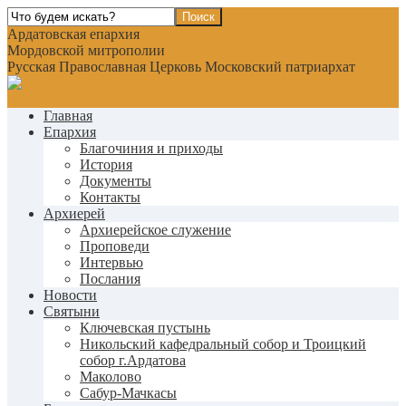
Ардатовская епархия
Мордовской митрополии
Русская Православная Церковь Московский патриархат
Главная
Епархия
Благочиния и приходы
История
Документы
Контакты
Архиерей
Архиерейское служение
Проповеди
Интервью
Послания
Новости
Святыни
Ключевская пустынь
Никольский кафедральный собор и Троицкий
собор г.Ардатова
Маколово
Сабур-Мачкасы