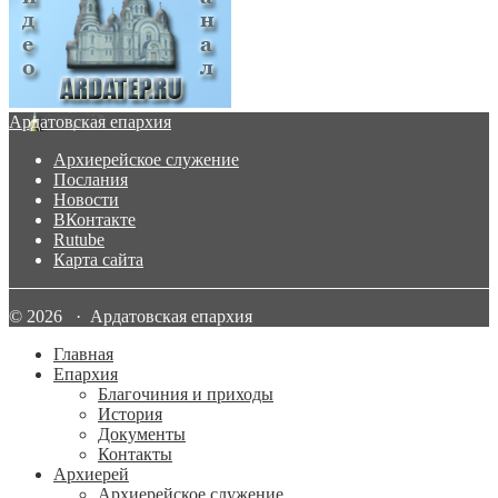
Ардатовская епархия
Архиерейское служение
Послания
Новости
ВКонтакте
Rutube
Карта сайта
© 2026 · Ардатовская епархия
Главная
Епархия
Благочиния и приходы
История
Документы
Контакты
Архиерей
Архиерейское служение