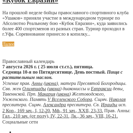
«Кубок Евразии»
На прошлой неделе бойцы православного спортивного клуба
«Ушаков» приняли участие в международном турнире по
Абсолютно Реальному бою «Кубок Евразии», куда заявились
более 400 спортсменов из разных стран. Турнир проходил в
г.Уфа. Соревнование принесло в копилку...
Далее
Православный календарь
7 августа 2026 г. ( 25 июля ст.ст.), пятница.
Седмица 10-я по Пятидесятнице. День постный.
Пища с
растительным маслом.
Успение прав.
Анны
(
икона
), матери Пресвятой Богородицы.
Свв. жен
Олимпиады
(
икона
) диакониссы и
Евпраксии
девы,
Тавеннской. Прп.
Макария
(
икона
) Желтоводского,
Унженского. Память
V Вселенского Собора
. Сщмч.
Николая
пресвитера. Сщмч.
Александра
пресвитера. Св.
Ираиды
исп.
2 Кор., 169 зач., I, 12-20.
Мф., 91 зач., XXII, 23-33.
Прав. Анны:
Гал., 210 зач. (от полу́), IV, 22-31.
Лк., 36 зач., VIII, 16-21.
Социальные сети