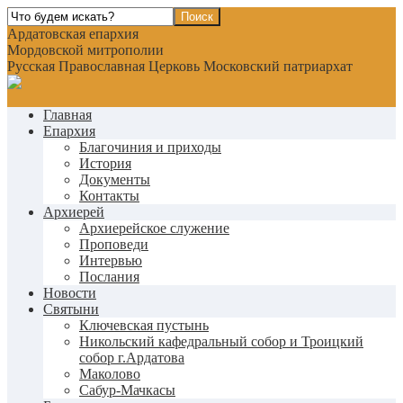
Ардатовская епархия
Мордовской митрополии
Русская Православная Церковь Московский патриархат
Главная
Епархия
Благочиния и приходы
История
Документы
Контакты
Архиерей
Архиерейское служение
Проповеди
Интервью
Послания
Новости
Святыни
Ключевская пустынь
Никольский кафедральный собор и Троицкий
собор г.Ардатова
Маколово
Сабур-Мачкасы